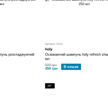
Артикул: HL01
holy
пунь розгладжуючий
Освіжаючий шампунь holy refresh sh
мл
500 грн
В кошик
450 грн
ХІТ