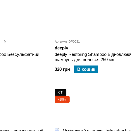
5
Артикул: DP0031
deeply
ampoo Безсульфатний
deeply Restoring Shampoo Відновлюю
шампунь для волосся 250 мл
320 грн
В кошик
ХІТ
−10%