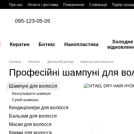
Перейти до основного контенту
Про нас
Оплата і доставка
Повернення
Співпраця
Підбір склад
095-123-05-05
Холодне
E
Кератин
Ботекс
Нанопластика
відновлен
Головна
Каталог
Домашній догляд
Шампуні для волосся
Професійні шампуні для во
Шампуні для волосся
Безсульфатні шампуні
Сухий шампунь
Кондиціонери для волосся
Бальзам для волосся
Маски для волосся
Креми для волосся