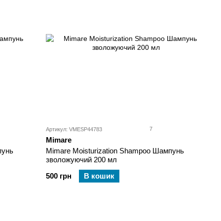
7
Артикул: VMESP44783
Mimare
пунь
Mimare Moisturization Shampoo Шампунь
зволожуючий 200 мл
500 грн
В кошик