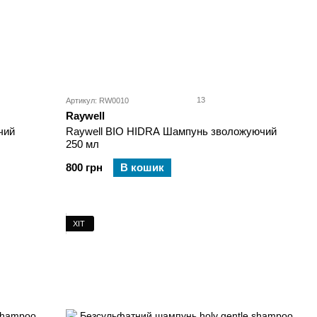
13
Артикул: RW0010
Raywell
чий
Raywell BIO HIDRA Шампунь зволожуючий
250 мл
800 грн
В кошик
ХІТ