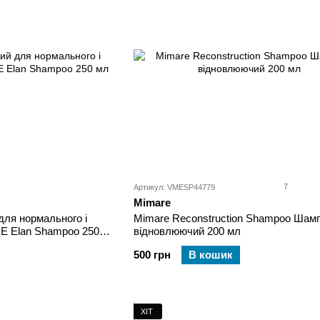
7
Артикул: VMESP44779
Mimare
ля нормального і
Mimare Reconstruction Shampoo Шам
E Elan Shampoo 250
відновлюючий 200 мл
500 грн
В кошик
ХІТ