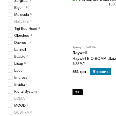
11
Sergilac
18
Elgon
5
Molecula
0
HollySkin
4
Tigi Bed Head
4
Olorchee
11
Davroe
Артикул: RW0004
1
Latinoil
Raywell
3
Batiste
Raywell BIO BOMA Шам
100 мл
5
Lisap
13
Lador
561 грн
В кошик
2
Impress
7
Invidia
2
Kleral System
ХІТ
0
LOMA
7
MOOD
0
DUSHKA