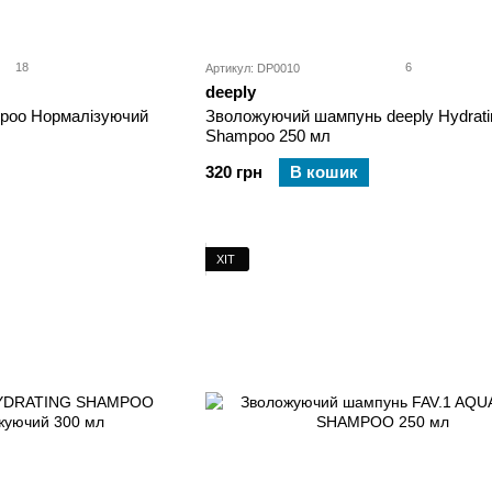
18
6
Артикул: DP0010
deeply
mpoo Нормалізуючий
Зволожуючий шампунь deeply Hydrati
Shampoo 250 мл
320 грн
В кошик
ХІТ