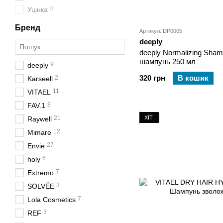
0
Уцінка
Бренд
Артикул: DP0005
deeply
deeply Normalizing Sha
шампунь 250 мл
9
deeply
320 грн
В кошик
2
Karseell
11
VITAEL
8
FAV.1
ХІТ
21
Raywell
12
Mimare
27
Envie
6
holy
7
Extremo
3
SOLVÉE
7
Lola Cosmetics
3
REF