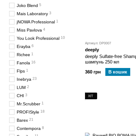
5
Joko Blend
3
Mais Laboratory
1
jNOWA Professional
4
Miss Pavlova
10
You Look Professional
Артикул: DP0007
6
Erayba
deeply
1
Richee
deeply Sulfate-free Sh
шампунь 250 мл
16
Fanola
1
Flps
360 грн
В кошик
23
Inebrya
2
LUM
3
CHI
ХІТ
1
Mr.Scrubber
18
PROFIStyle
21
Barex
8
Contempora