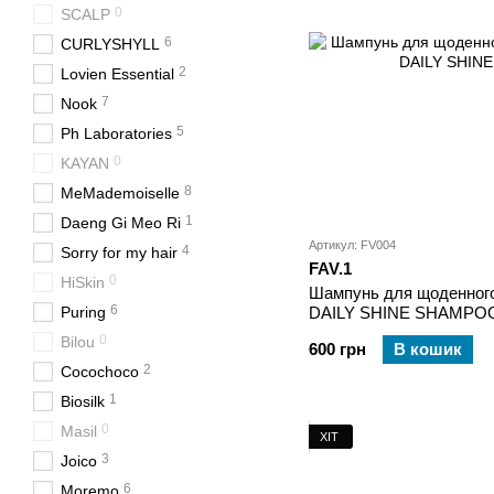
0
SCALP
6
CURLYSHYLL
2
Lovien Essential
7
Nook
5
Ph Laboratories
0
KAYAN
8
MeMademoiselle
1
Daeng Gi Meo Ri
Артикул: FV004
4
Sorry for my hair
FAV.1
0
HiSkin
Шампунь для щоденного
6
Puring
DAILY SHINE SHAMPO
0
Bilou
600 грн
В кошик
2
Cocochoco
1
Biosilk
0
Masil
ХІТ
3
Joico
6
Moremo