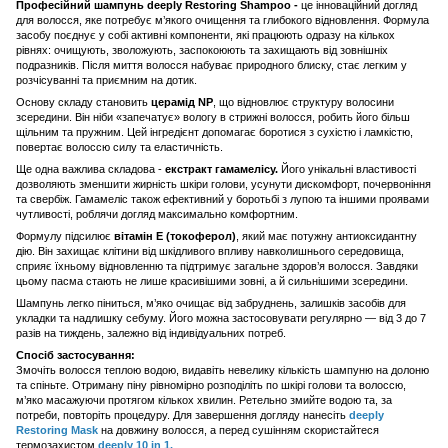
Професійний шампунь deeply Restoring Shampoo -
це інноваційний догляд
для волосся, яке потребує м’якого очищення та глибокого відновлення. Формула
засобу поєднує у собі активні компоненти, які працюють одразу на кількох
рівнях: очищують, зволожують, заспокоюють та захищають від зовнішніх
подразників. Після миття волосся набуває природного блиску, стає легким у
розчісуванні та приємним на дотик.
Основу складу становить
церамід NP
, що відновлює структуру волосини
зсередини. Він ніби «запечатує» вологу в стрижні волосся, робить його більш
щільним та пружним. Цей інгредієнт допомагає боротися з сухістю і ламкістю,
повертає волоссю силу та еластичність.
Ще одна важлива складова -
екстракт гамамелісу.
Його унікальні властивості
дозволяють зменшити жирність шкіри голови, усунути дискомфорт, почервоніння
та свербіж. Гамамеліс також ефективний у боротьбі з лупою та іншими проявами
чутливості, роблячи догляд максимально комфортним.
Формулу підсилює
вітамін Е (токоферол)
, який має потужну антиоксидантну
дію. Він захищає клітини від шкідливого впливу навколишнього середовища,
сприяє їхньому відновленню та підтримує загальне здоров’я волосся. Завдяки
цьому пасма стають не лише красивішими зовні, а й сильнішими зсередини.
Шампунь легко піниться, м’яко очищає від забруднень, залишків засобів для
укладки та надлишку себуму. Його можна застосовувати регулярно — від 3 до 7
разів на тиждень, залежно від індивідуальних потреб.
Спосіб застосування:
Змочіть волосся теплою водою, видавіть невелику кількість шампуню на долоню
та спіньте. Отриману піну рівномірно розподіліть по шкірі голови та волоссю,
м’яко масажуючи протягом кількох хвилин. Ретельно змийте водою та, за
потреби, повторіть процедуру. Для завершення догляду нанесіть
deeply
Restoring Mask
на довжину волосся, а перед сушінням скористайтеся
термозахистом
deeply 10 in 1.