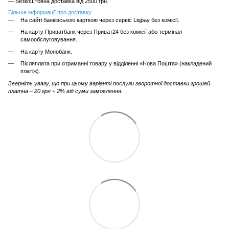
— Безкоштовна доставка від 2500 грн.
Більше інформації про доставку
На сайті банківською карткою через сервіс Liqpay без комісії.
На карту Приватбанк через Приват24 без комісії або термінал
самообслуговування.
На карту Монобанк.
Післяплата при отриманні товару у відділенні «Нова Пошта» (накладений
платіж).
Зверніть увагу, що при цьому варіанті послуги зворотної доставки грошей
платна – 20 грн + 2% від суми замовлення.