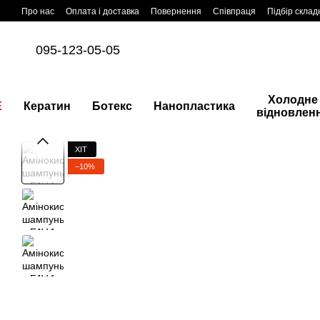
Перейти до основного контенту
Про нас
Оплата і доставка
Повернення
Співпраця
Підбір склад
095-123-05-05
Холодне
E
Кератин
Ботекс
Нанопластика
відновлен
ХІТ
−10%