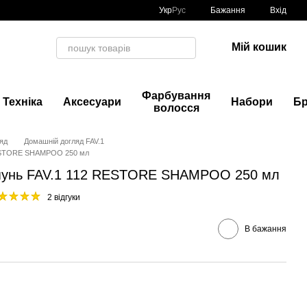
Укр
Рус
Бажання
Вхід
Мій кошик
Фарбування
Техніка
Аксесуари
Набори
Б
волосся
яд
Домашній догляд FAV.1
RESTORE SHAMPOO 250 мл
пунь FAV.1 112 RESTORE SHAMPOO 250 мл
2 відгуки
В бажання