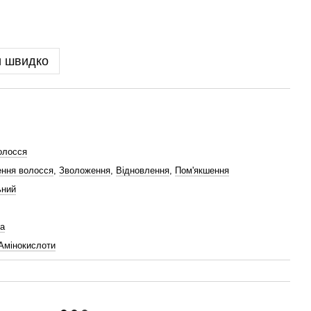
и швидко
олосся
ння волосся
,
Зволоження
,
Відновлення
,
Пом'якшення
ьний
а
Амінокислоти