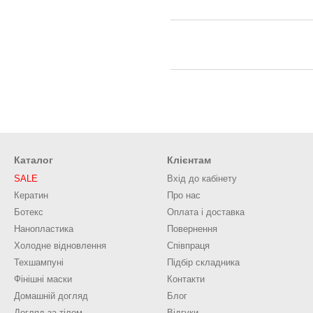
Каталог
Клієнтам
SALE
Вхід до кабінету
Кератин
Про нас
Ботекс
Оплата і доставка
Нанопластика
Повернення
Холодне відновлення
Співпраця
Техшампуні
Підбір складника
Фінішні маски
Контакти
Домашній догляд
Блог
Догляд за тілом
Відгуки