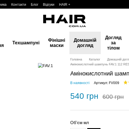
ника
Контакти
Блог
Відгуки
HAIR +
Догляд
Фінішні
Домашній
Техшампуні
за
ня
маски
догляд
тілом
Головна
Каталог
Домашній догл
Амінокислотний шампунь FAV.1 112 
Амінокислотний шам
В наявності
Артикул: FV009
540 грн
600 грн
Об'єм мл