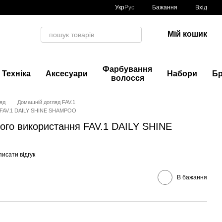
Укр
Рус
Бажання
Вхід
Мій кошик
Фарбування
Техніка
Аксесуари
Набори
Б
волосся
яд
Домашній догляд FAV.1
 FAV.1 DAILY SHINE SHAMPOO
го використання FAV.1 DAILY SHINE
исати відгук
В бажання