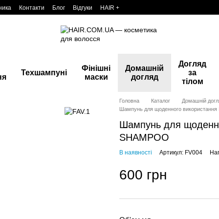
ника
Контакти
Блог
Відгуки
HAIR +
Догляд
Фінішні
Домашній
Техшампуні
за
ня
маски
догляд
тілом
Головна
Каталог
Домашній догл
Шампунь для щоденного використання
Шампунь для щоденно
SHAMPOO
В наявності
Артикул: FV004
Нап
600 грн