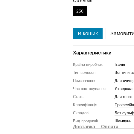
Об'єм мл
250
В кошик
Замовит
Характеристики
Країна виробник
Італія
Тип волосся
Всі типи в
Призначення
Для очище
Час застосування
Універсал
Стать
Для жінок
Класифікація
Професійн
Складові
Без сульф
Вид продукції
Шампунь
Доставка
Оплата