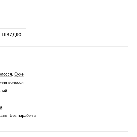
и швидко
олосся
,
Сухе
ння волосся
ьний
а
атів
,
Без парабенів