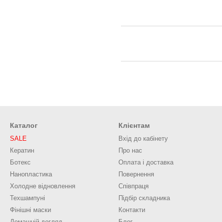
Каталог
Клієнтам
SALE
Вхід до кабінету
Кератин
Про нас
Ботекс
Оплата і доставка
Нанопластика
Повернення
Холодне відновлення
Співпраця
Техшампуні
Підбір складника
Фінішні маски
Контакти
Домашній догляд
Блог