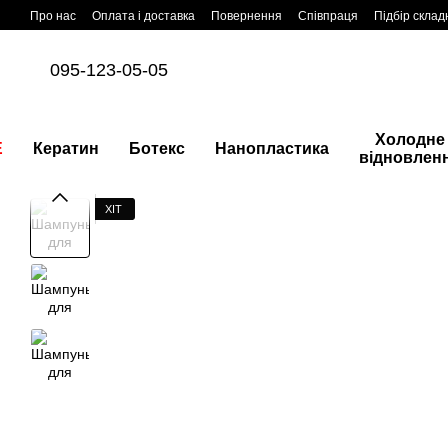
Перейти до основного контенту
Про нас
Оплата і доставка
Повернення
Співпраця
Підбір склад
095-123-05-05
Холодне
E
Кератин
Ботекс
Нанопластика
відновлен
ХІТ