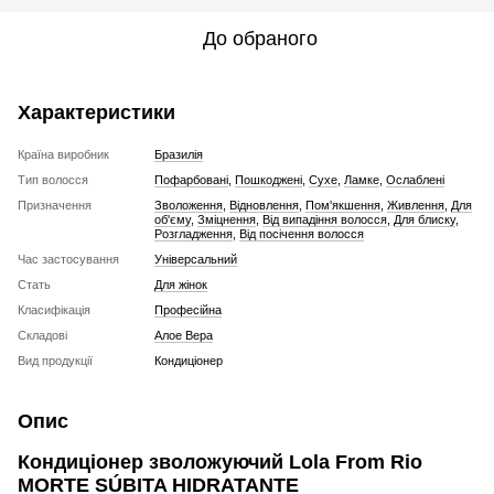
До обраного
Характеристики
Країна виробник
Бразилія
Тип волосся
Пофарбовані
,
Пошкоджені
,
Сухе
,
Ламке
,
Ослаблені
Призначення
Зволоження
,
Відновлення
,
Пом'якшення
,
Живлення
,
Для
об'єму
,
Зміцнення
,
Від випадіння волосся
,
Для блиску
,
Розгладження
,
Від посічення волосся
Час застосування
Універсальний
Стать
Для жінок
Класифікація
Професійна
Складові
Алое Вера
Вид продукції
Кондиціонер
Опис
Кондиціонер зволожуючий Lola From Rio
MORTE SÚBITA HIDRATANTE