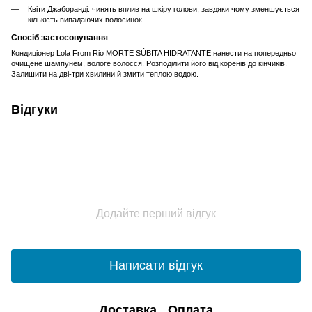
Квіти Джаборанді: чинять вплив на шкіру голови, завдяки чому зменшується
кількість випадаючих волосинок.
Спосіб застосовування
Кондиціонер Lola From Rio MORTE SÚBITA HIDRATANTE нанести на попередньо
очищене шампунем, вологе волосся. Розподілити його від коренів до кінчиків.
Залишити на дві-три хвилини й змити теплою водою.
Відгуки
Додайте перший відгук
Написати відгук
Доставка
Оплата