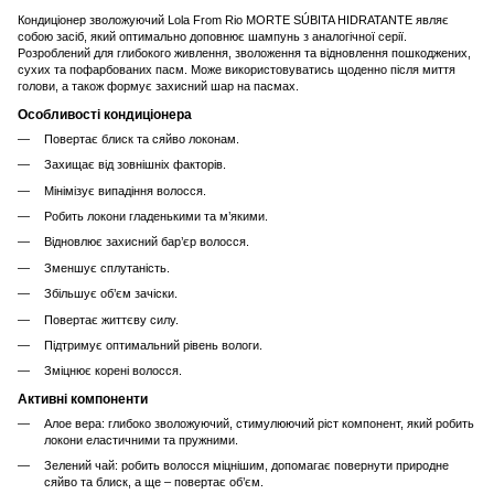
Кондиціонер зволожуючий Lola From Rio MORTE SÚBITA HIDRATANTE являє
собою засіб, який оптимально доповнює шампунь з аналогічної серії.
Розроблений для глибокого живлення, зволоження та відновлення пошкоджених,
сухих та пофарбованих пасм. Може використовуватись щоденно після миття
голови, а також формує захисний шар на пасмах.
Особливості кондиціонера
Повертає блиск та сяйво локонам.
Захищає від зовнішніх факторів.
Мінімізує випадіння волосся.
Робить локони гладенькими та м’якими.
Відновлює захисний бар’єр волосся.
Зменшує сплутаність.
Збільшує об’єм зачіски.
Повертає життєву силу.
Підтримує оптимальний рівень вологи.
Зміцнює корені волосся.
Активні компоненти
Алое вера: глибоко зволожуючий, стимулюючий ріст компонент, який робить
локони еластичними та пружними.
Зелений чай: робить волосся міцнішим, допомагає повернути природне
сяйво та блиск, а ще – повертає об’єм.