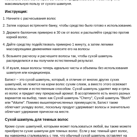
максимальную пользу от сухого шампуня.
Инструкция:
Начните с расчесывания волос
Затем хорошо встряхните банку, чтобы средство было готово к использованию.
Держите баллончик примерно в 30 см от волос и распыляйте средство против
корней волос.
Дайте средству подействовать примерно 1 минуту, а затем легкими
массирующими движениями нанесите его на волосы
Возьмите расческу и расчешите волосы так, чтобы сухой шампунь
распределился и вы получили естественный результат.
И вуаля, ваши волосы теперь идеально чисты и объемны без использования
шампуня или кондиционера.
Батист – это сухой шампунь, который, в отличие от многих других сухих
шампуней, не ложится на корни волос сухим слоем, а вместо этого освежает
волосы легким и естественным способом. Сухой шампунь удаляет жир и грязь
из волос и придает ему прекрасный аромат. В ассортименте есть много разных
вариантов на выбор, таких как Сухой шампунь "Cherry", Сухой шампунь "Blush"
или "Volume". Помимо вышеперечисленных преимуществ, Батист также
облегчает укладку волос, поскольку продукт удерживает волосы и значительно
облегчает удержание прически на месте.
Сухой шампунь для темных волос
Кроме сухих шампуней, которыми может пользоваться любой, вы также можете
приобрести сухие шампуни для темных волос. Если у вас темный цвет волос,
вы наверняка сталкивались с тем, что обычный сухой шампунь оставляет на