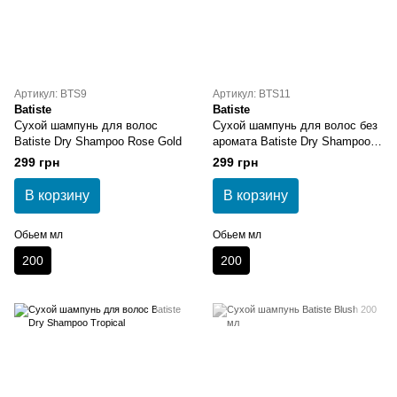
Артикул: BTS9
Артикул: BTS11
Batiste
Batiste
Сухой шампунь для волос
Сухой шампунь для волос без
Batiste Dry Shampoo Rose Gold
аромата Batiste Dry Shampoo
Sensitive Scalp
299 грн
299 грн
В корзину
В корзину
Обьем мл
Обьем мл
200
200