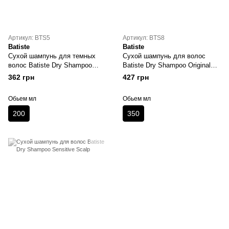
Артикул: BTS5
Артикул: BTS8
Batiste
Batiste
Сухой шампунь для темных
Сухой шампунь для волос
волос Batiste Dry Shampoo
Batiste Dry Shampoo Original
Dark Hair
350 мл
362 грн
427 грн
Обьем мл
Обьем мл
200
350