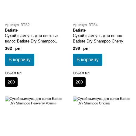
Артикул: BTS2
Артикул: BTS4
Batiste
Batiste
Сухой шампунь для светлых
Сухой шампунь для волос
волос Batiste Dry Shampoo
Batiste Dry Shampoo Cherry
Blonde
362 грн
299 грн
В корзину
В корзину
Обьем мл
Обьем мл
200
200