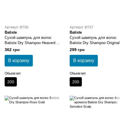
Артикул: BTS6
Артикул: BTS7
Batiste
Batiste
Cухой шампунь для волос
Cухой шампунь для волос
Batiste Dry Shampoo Heavenly
Batiste Dry Shampoo Original
Volume
362 грн
299 грн
В корзину
В корзину
Обьем мл
Обьем мл
200
200