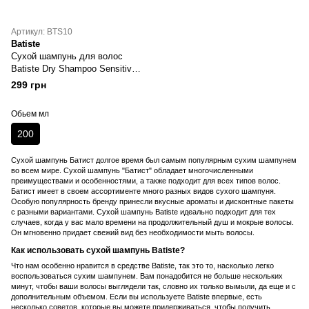
Артикул: BTS10
Batiste
Сухой шампунь для волос
Batiste Dry Shampoo Sensitive
Scalp
299 грн
Обьем мл
200
Сухой шампунь Батист долгое время был самым популярным сухим шампунем
во всем мире. Сухой шампунь "Батист" обладает многочисленными
преимуществами и особенностями, а также подходит для всех типов волос.
Батист имеет в своем ассортименте много разных видов сухого шампуня.
Особую популярность бренду принесли вкусные ароматы и дисконтные пакеты
с разными вариантами. Сухой шампунь Batiste идеально подходит для тех
случаев, когда у вас мало времени на продолжительный душ и мокрые волосы.
Он мгновенно придает свежий вид без необходимости мыть волосы.
Как использовать сухой шампунь Batiste?
Что нам особенно нравится в средстве Batiste, так это то, насколько легко
воспользоваться сухим шампунем. Вам понадобится не больше нескольких
минут, чтобы ваши волосы выглядели так, словно их только вымыли, да еще и с
дополнительным объемом. Если вы используете Batiste впервые, есть
несколько советов, которые вы можете придерживаться, чтобы получить