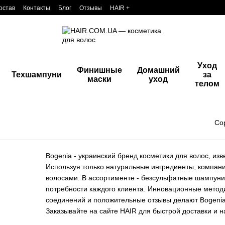
остав
Контакты
Блог
Отзывы
HAIR +
Уход
Финишные
Домашний
Техшампуни
за
маски
уход
телом
Со
Bogenia - украинский бренд косметики для волос, и
Используя только натуральные ингредиенты, компан
волосами. В ассортименте - безсульфатные шампуни,
потребности каждого клиента. Инновационные методи
соединений и положительные отзывы делают Bogenia
Заказывайте на сайте HAIR для быстрой доставки и 
прикосновении.