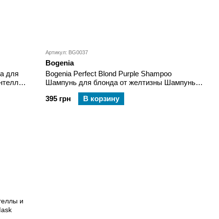
Артикул: BG0037
Bogenia
ка для
Bogenia Perfect Blond Purple Shampoo
нтеллы и
Шампунь для блонда от желтизны Шампунь
для блонда от желтизны
395 грн
В корзину