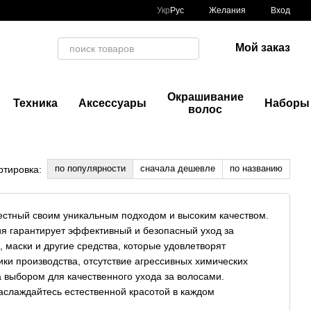
Укр
Рус
Желания
Вход
Мой заказ
Окрашивание
Техника
Аксессуары
Наборы
волос
по популярности
сначала дешевле
по названию
ртировка:
звестный своим уникальным подходом и высоким качеством.
ия гарантирует эффективный и безопасный уход за
 маски и другие средства, которые удовлетворят
ки производства, отсутствие агрессивных химических
 выбором для качественного ухода за волосами.
наслаждайтесь естественной красотой в каждом