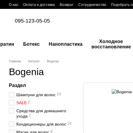
Перейти к основному контенту
О нас
Оплата и доставка
Возврат
Сотрудничество
Подобрать с
095-123-05-05
Холодное
ератин
Ботекс
Нанопластика
восстановление
Главная
Каталог
Bogenia
Bogenia
Раздел
19
Шампуни для волос
2
SALE
Средства для домашнего
2
ухода
18
Кондиционеры для волос
8
Маски для волос