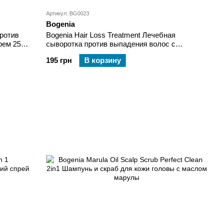
Артикул: BG0023
Bogenia
против
Bogenia Hair Loss Treatment Лечебная
рем 250
сыворотка против выпадения волос с
имбирем 30 мл
195 грн
В корзину