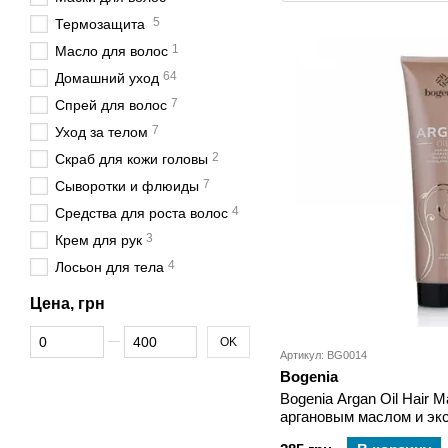
5
Термозащита
1
Масло для волос
64
Домашний уход
7
Спрей для волос
7
Уход за телом
2
Скраб для кожи головы
7
Сыворотки и флюиды
4
Средства для роста волос
3
Крем для рук
4
Лосьон для тела
Цена, грн
От Цена, грн
До Цена, грн
OK
Артикул: BG0014
Bogenia
Bogenia Argan Oil Hair 
аргановым маслом и эк