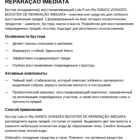
REPARAÇÃO IMEDIATA
Бустер (кондиционер) восстанавливающий Lola From Rio DANOS VORAZES
BOOSTER DE REPARAÇÃO IMEDIATA – комплексное средство для глубокого
восстановления прядей. Сформированный на базе четырех косметических
продуктов – шампуня, бустера, маски и масла. Разработан для восстановления
поврежденных прядей, поэтому подходит для регулярного использования.
Особенности бустера
Делает локоны сильными и крепкими.
Формирует стойкий, бархатный блеск.
Эффективно кондиционирует пряди.
Глубоко восстанавливает поврежденную структуру.
Активные компоненты
Чайный гриб: стабилизатор, который помогает избежать чрезмерного
выделения себума, вернуть волосам мягкость и послушание.
Пробиотический комплекс: восстанавливающий компонент, направленный
на регенерацию поврежденных участков, а также восстановление силы и
прочности прядей.
Способ применения
Бустер Lola от Rio DANOS VORAZES BOOSTER DE REPARAÇÃO IMEDIATA
распределите вдоль прядей, отступая от корней. Выдержите две-три минуты и
нанесите небольшое количество воды до образования пены. Смойте большим
количеством теплой воды.
Избегайте попадания средства в глаза. Помните, что активные вещества