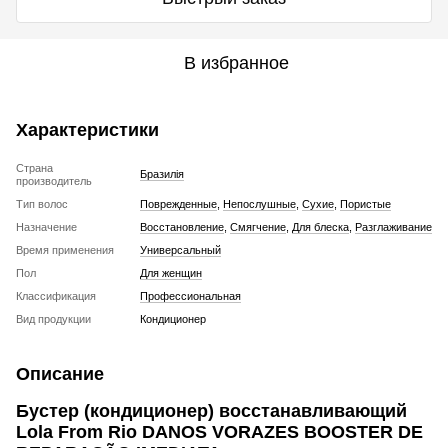
В избранное
Характеристики
Страна
Бразилія
производитель
Тип волос
Поврежденные
,
Непослушные
,
Сухие
,
Пористые
Назначение
Восстановление
,
Смягчение
,
Для блеска
,
Разглаживание
Время применения
Универсальный
Пол
Для женщин
Классификация
Профессиональная
Вид продукции
Кондиционер
Описание
Бустер (кондиционер) восстанавливающий
Lola From Rio DANOS VORAZES BOOSTER DE