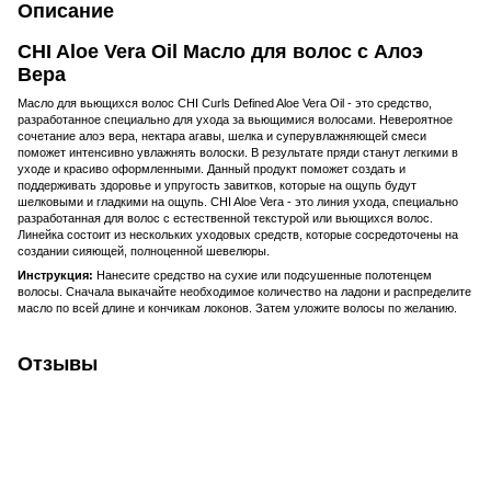
Описание
CHI Aloe Vera Oil Масло для волос с Алоэ
Вера
Масло для вьющихся волос CHI Curls Defined Aloe Vera Oil - это средство,
разработанное специально для ухода за вьющимися волосами. Невероятное
сочетание алоэ вера, нектара агавы, шелка и суперувлажняющей смеси
поможет интенсивно увлажнять волоски. В результате пряди станут легкими в
уходе и красиво оформленными. Данный продукт поможет создать и
поддерживать здоровье и упругость завитков, которые на ощупь будут
шелковыми и гладкими на ощупь. CHI Aloe Vera - это линия ухода, специально
разработанная для волос с естественной текстурой или вьющихся волос.
Линейка состоит из нескольких уходовых средств, которые сосредоточены на
создании сияющей, полноценной шевелюры.
Инструкция:
Нанесите средство на сухие или подсушенные полотенцем
волосы. Сначала выкачайте необходимое количество на ладони и распределите
масло по всей длине и кончикам локонов. Затем уложите волосы по желанию.
Отзывы