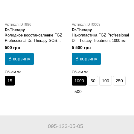
Артикул: DT986
Артикул: DT0003
Dr.Therapy
Dr.Therapy
Холодное восстановление FGZ
Нанопластика FGZ Professional
Professional Dr. Therapy SOS
Dr. Therapy Treatment 1000 мл
Instant Reconstructor 15 мл
500 грн
5 500 грн
В корзину
В корзину
Обьем мл
Обьем мл
15
1000
50
100
250
500
095-123-05-05