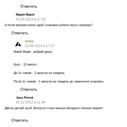
Ответить
Марія Марія
03.09.2024 в 17:18
А після використання однієї упаковки робити якусь перерву?
Ответить
Аліна
03.09.2024 в 17:57
Марія Марія , добрий день)
Курс - 10 ампул.
До 2х тижнів - 2 ампули на тиждень.
Після 2х тижнів - 1 ампула на тиждень до закінчення упаковки.
Ответить
Jana Petruk
05.12.2022 в 11:48
Дійсно дієвий засіб. Волосся стало менше випадати і менше жирніє!
Ответить