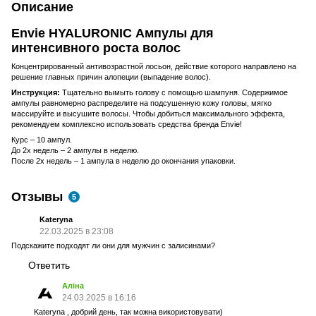
Описание
Envie HYALURONIC Ампулы для
интенсивного роста волос
Концентрированный антивозрастной лосьон, действие которого направлено на
решение главных причин алопеции (выпадение волос).
Инструкция:
Тщательно вымыть голову с помощью шампуня. Содержимое
ампулы равномерно распределите на подсушенную кожу головы, мягко
массируйте и высушите волосы. Чтобы добиться максимального эффекта,
рекомендуем комплексно использовать средства бренда Envie!
Курс – 10 ампул.
До 2х недель – 2 ампулы в неделю.
После 2х недель – 1 ампула в неделю до окончания упаковки.
Отзывы
5
Kateryna
22.03.2025 в 23:08
Подскажите подходят ли они для мужчин с залисинами?
Ответить
Аліна
24.03.2025 в 16:16
Kateryna , добрий день, так можна використовувати)