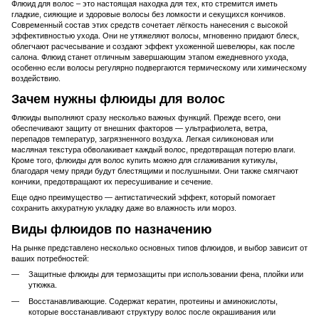
Флюид для волос – это настоящая находка для тех, кто стремится иметь
гладкие, сияющие и здоровые волосы без ломкости и секущихся кончиков.
Современный состав этих средств сочетает лёгкость нанесения с высокой
эффективностью ухода. Они не утяжеляют волосы, мгновенно придают блеск,
облегчают расчесывание и создают эффект ухоженной шевелюры, как после
салона. Флюид станет отличным завершающим этапом ежедневного ухода,
особенно если волосы регулярно подвергаются термическому или химическому
воздействию.
Зачем нужны флюиды для волос
Флюиды выполняют сразу несколько важных функций. Прежде всего, они
обеспечивают защиту от внешних факторов — ультрафиолета, ветра,
перепадов температур, загрязненного воздуха. Легкая силиконовая или
масляная текстура обволакивает каждый волос, предотвращая потерю влаги.
Кроме того, флюиды для волос купить можно для сглаживания кутикулы,
благодаря чему пряди будут блестящими и послушными. Они также смягчают
кончики, предотвращают их пересушивание и сечение.
Еще одно преимущество — антистатический эффект, который помогает
сохранить аккуратную укладку даже во влажность или мороз.
Виды флюидов по назначению
На рынке представлено несколько основных типов флюидов, и выбор зависит от
ваших потребностей:
Защитные флюиды для термозащиты при использовании фена, плойки или
утюжка.
Восстанавливающие. Содержат кератин, протеины и аминокислоты,
которые восстанавливают структуру волос после окрашивания или