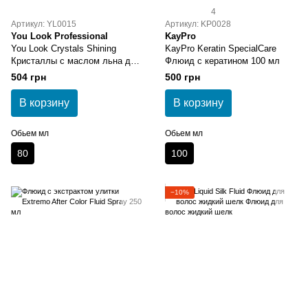
4
Артикул: YL0015
Артикул: KP0028
You Look Professional
KayPro
You Look Crystals Shining
KayPro Keratin SpecialCare
Кристаллы с маслом льна для
Флюид с кератином 100 мл
кончиков волос 80 мл
504 грн
500 грн
В корзину
В корзину
Обьем мл
Обьем мл
80
100
−10%