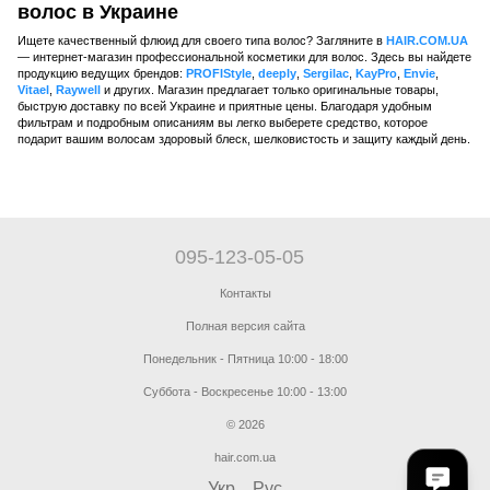
волос в Украине
Ищете качественный флюид для своего типа волос? Загляните в
HAIR.COM.UA
— интернет-магазин профессиональной косметики для волос. Здесь вы найдете
продукцию ведущих брендов:
PROFIStyle
,
deeply
,
Sergilac
,
KayPro
,
Envie
,
Vitael
,
Raywell
и других. Магазин предлагает только оригинальные товары,
быструю доставку по всей Украине и приятные цены. Благодаря удобным
фильтрам и подробным описаниям вы легко выберете средство, которое
подарит вашим волосам здоровый блеск, шелковистость и защиту каждый день.
095-123-05-05
Контакты
Полная версия сайта
Понедельник - Пятница 10:00 - 18:00
Суббота - Воскресенье 10:00 - 13:00
© 2026
hair.com.ua
Укр
Рус