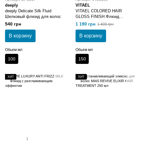
deeply
VITAEL
deeply Delicate Silk Fluid
VITAEL COLORED HAIR
Шелковый флюид для волос
GLOSS FINISH Флюид
шелковый для окрашенных
540 грн
1 190 грн
1 400 грн
волос 150 мл
В корзину
В корзину
Обьем мл
Обьем мл
100
150
ХИТ
ХИТ
1