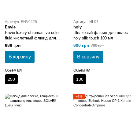
Артикул: ENV0225
Артикул: HL07
Envie
holy
Envie luxury chromactive color
Шелковый флюид для волос
fluid кислотный флюид для
holy silk touch 100 мл
окрашенных и поврежденных
686 грн
600 грн
700 грн
волос 250 мл
В корзину
В корзину
Обьем мл
Обьем мл
250
100
−7%