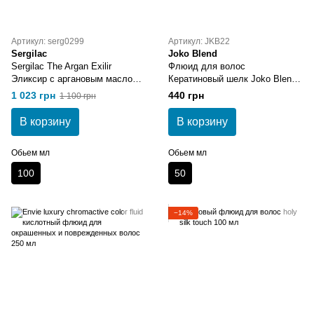
Артикул: serg0299
Артикул: JKB22
Sergilac
Joko Blend
Sergilac The Argan Exilir
Флюид для волос
Эликсир с аргановым маслом
Кератиновый шелк Joko Blend
100 мл
50 мл
1 023 грн
440 грн
1 100 грн
В корзину
В корзину
Обьем мл
Обьем мл
100
50
−14%