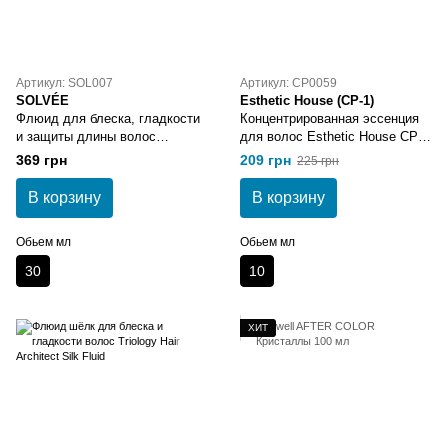
Артикул: SOL007
Артикул: CP0059
SOLVÉE
Esthetic House (CP-1)
Флюид для блеска, гладкости
Концентрированная эссенция
и защиты длины волос
для волос Esthetic House CP-1
SOLVEE Lueur Fluid
Keratin Concentrate Ampoule
369 грн
209 грн
225 грн
В корзину
В корзину
Обьем мл
Обьем мл
30
10
ХИТ