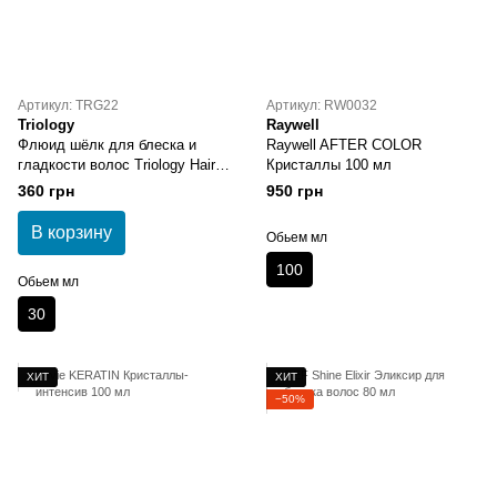
Артикул: TRG22
Артикул: RW0032
Triology
Raywell
Флюид шёлк для блеска и
Raywell AFTER COLOR
гладкости волос Triology Hair
Кристаллы 100 мл
Architect Silk Fluid
360 грн
950 грн
В корзину
Обьем мл
100
Обьем мл
30
ХИТ
ХИТ
−50%