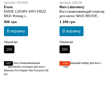
Артикул: ENV025
Артикул: MSL08
Envie
Mais Laboratory
ENVIE LUXURY ANTI FRIZZ
Восстанавливающий эликсир
MILK Флюид с
для волос MAIS REVIVE
разглаживающим эффектом
ELIXIR HAIR TREATMENT 250
936 грн
1 100 грн
мл
В корзину
В корзину
Обьем мл
Обьем мл
150
250
ХИТ
−15%