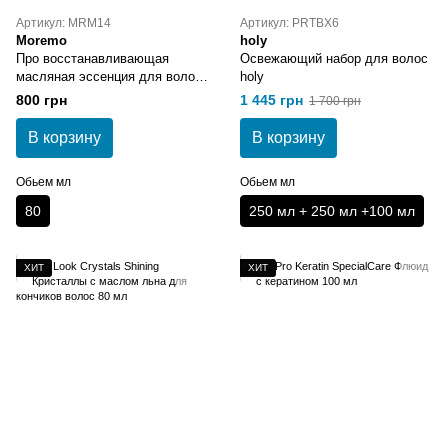
Артикул: MRM14
Артикул: PRTBX6
Moremo
holy
Про восстанавливающая
Освежающий набор для волос
масляная эссенция для волос
holy
Moremo Pro Repair Hair
800 грн
1 445 грн
1 700 грн
Essence 80 мл
В корзину
В корзину
Обьем мл
Обьем мл
80
250 мл + 250 мл +100 мл
ХИТ
ХИТ