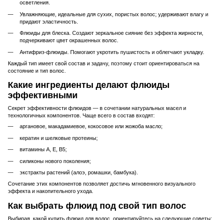
осветления.
Увлажняющие, идеальные для сухих, пористых волос; удерживают влагу и
придают эластичность.
Флюиды для блеска. Создают зеркальное сияние без эффекта жирности,
подчеркивают цвет окрашенных волос.
Антифриз-флюиды. Помогают укротить пушистость и облегчают укладку.
Каждый тип имеет свой состав и задачу, поэтому стоит ориентироваться на
состояние и тип волос.
Какие ингредиенты делают флюиды
эффективными
Секрет эффективности флюидов — в сочетании натуральных масел и
технологичных компонентов. Чаще всего в состав входят:
аргановое, макадамиевое, кокосовое или жожоба масло;
кератин и шелковые протеины;
витамины А, Е, В5;
силиконы нового поколения;
экстракты растений (алоэ, ромашки, бамбука).
Сочетание этих компонентов позволяет достичь мгновенного визуального
эффекта и накопительного ухода.
Как выбрать флюид под свой тип волос
Выбирая, какой купить флюид для волос, ориентируйтесь на следующие советы: