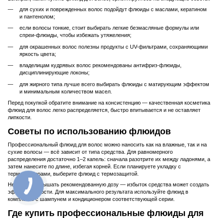
для сухих и поврежденных волос подойдут флюиды с маслами, кератином
и пантенолом;
если волосы тонкие, стоит выбирать легкие безмасляные формулы или
спреи-флюиды, чтобы избежать утяжеления;
для окрашенных волос полезны продукты с UV-фильтрами, сохраняющими
яркость цвета;
владелицам кудрявых волос рекомендованы антифриз-флюиды,
дисциплинирующие локоны;
для жирного типа лучше всего выбирать флюиды с матирующим эффектом
и минимальным количеством масел.
Перед покупкой обратите внимание на консистенцию — качественная косметика
флюид для волос легко распределяется, быстро впитывается и не оставляет
липкости.
Советы по использованию флюидов
Профессиональный флюид для волос можно наносить как на влажные, так и на
сухие волосы — всё зависит от типа средства. Для равномерного
распределения достаточно 1–2 капель: сначала разотрите их между ладонями, а
затем нанесите по длине, избегая корней. Если планируете укладку с
термоприборами, выберите флюид с термозащитой.
Не стоит превышать рекомендованную дозу — избыток средства может создать
эффект жирности. Для максимального результата используйте флюид в
комплексе с шампунем и кондиционером соответствующей серии.
Где купить профессиональные флюиды для