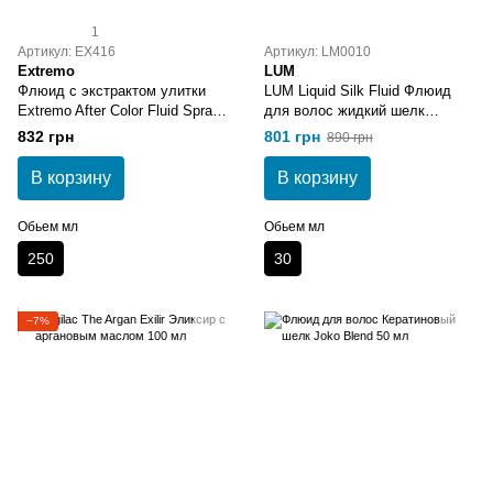
1
Артикул: EX416
Артикул: LM0010
Extremo
LUM
Флюид с экстрактом улитки
LUM Liquid Silk Fluid Флюид
Extremo After Color Fluid Spray
для волос жидкий шелк
250 мл
Флюид для волос жидкий
832 грн
801 грн
890 грн
шелк
В корзину
В корзину
Обьем мл
Обьем мл
250
30
−7%