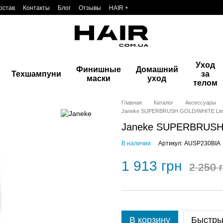
остав
Контакты
Блог
Отзывы
HAIR +
Уход
Финишные
Домашний
Техшампуни
за
маски
уход
телом
Главная
Каталог
Аксессуары
Janeke SUPERBRUSH GOLD/WHITE Limit
Janeke SUPERBRUSH 
В наличии
Артикул: AUSP230BIA
1 913 грн
2 250 
В корзину
Быстры