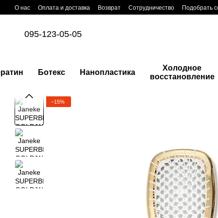
Перейти к основному контенту
О нас
Оплата и доставка
Возврат
Сотрудничество
Подобрать с
095-123-05-05
Холодное
ератин
Ботекс
Нанопластика
восстановление
−15%