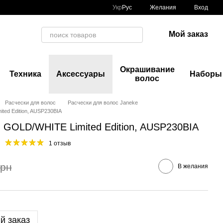
Укр
Рус
Желания
Вход
Мой заказ
Окрашивание
Техника
Аксессуары
Наборы
волос
Расчески для волос
Расчески для волос Janeke
ed Edition, AUSP230BIA
GOLD/WHITE Limited Edition, AUSP230BIA
1 отзыв
грн
В желания
й заказ