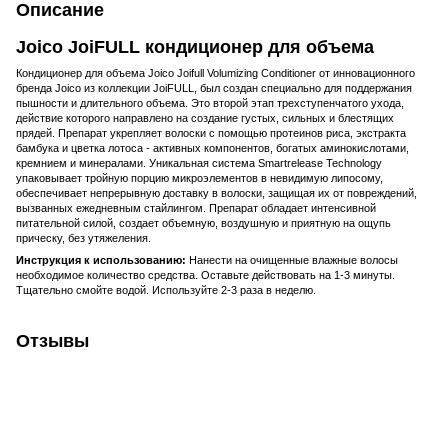
Описание
Joico JoiFULL кондиционер для объема
Кондиционер для объема Joico Joifull Volumizing Conditioner от инновационного
бренда Joico из коллекции JoiFULL, был создан специально для поддержания
пышности и длительного объема. Это второй этап трехступенчатого ухода,
действие которого направлено на создание густых, сильных и блестящих
прядей. Препарат укрепляет волоски с помощью протеинов риса, экстракта
бамбука и цветка лотоса - активных компонентов, богатых аминокислотами,
кремнием и минералами. Уникальная система Smartrelease Technology
упаковывает тройную порцию микроэлементов в невидимую липосому,
обеспечивает непрерывную доставку в волоски, защищая их от повреждений,
вызванных ежедневным стайлингом. Препарат обладает интенсивной
питательной силой, создает объемную, воздушную и приятную на ощупь
прическу, без утяжеления.
Инструкция к использованию:
Нанести на очищенные влажные волосы
необходимое количество средства. Оставьте действовать на 1-3 минуты.
Тщательно смойте водой. Используйте 2-3 раза в неделю.
Отзывы