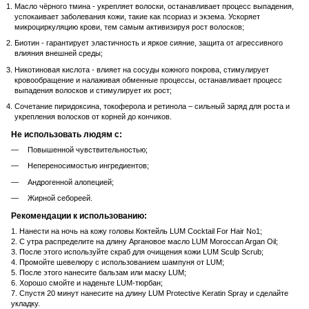
Масло чёрного тмина - укрепляет волоски, останавливает процесс выпадения,
успокаивает заболевания кожи, такие как псориаз и экзема. Ускоряет
микроциркуляцию крови, тем самым активизируя рост волосков;
Биотин - гарантирует эластичность и яркое сияние, защита от агрессивного
влияния внешней среды;
Никотиновая кислота - влияет на сосуды кожного покрова, стимулирует
кровообращение и налаживая обменные процессы, останавливает процесс
выпадения волосков и стимулирует их рост;
Сочетание пиридоксина, токоферола и ретинола – сильный заряд для роста и
укрепления волосков от корней до кончиков.
Не использовать людям с:
Повышенной чувствительностью;
Непереносимостью ингредиентов;
Андрогенной алопецией;
Жирной себореей.
Рекомендации к использованию:
1. Нанести на ночь на кожу головы Коктейль LUM Cocktail For Hair No1;
2. С утра распределите на длину Аргановое масло LUM Moroccan Argan Oil;
3. После этого используйте скраб для очищения кожи LUM Sculp Scrub;
4. Промойте шевелюру с использованием шампуня от LUM;
5. После этого нанесите бальзам или маску LUM;
6. Хорошо смойте и наденьте LUM-тюрбан;
7. Спустя 20 минут нанесите на длину LUM Protective Keratin Spray и сделайте
укладку.