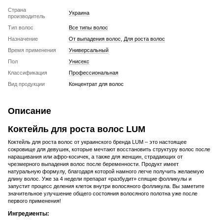
Страна
Украина
производитель
Тип волос
Все типы волос
Назначение
От выпадения волос
,
Для роста волос
Время применения
Универсальный
Пол
Унисекс
Классификация
Профессиональная
Вид продукции
Концентрат для волос
Описание
Коктейль для роста волос LUM
Коктейль для роста волос от украинского бренда LUM – это настоящее
сокровище для девушек, которые мечтают восстановить структуру волос после
наращивания или афро-косичек, а также для женщин, страдающих от
чрезмерного выпадения волос после беременности. Продукт имеет
натуральную формулу, благодаря которой намного легче получить желаемую
длину волос. Уже за 4 недели препарат «разбудит» спящие фолликулы и
запустит процесс деления клеток внутри волосяного фолликула. Вы заметите
значительное улучшение общего состояния волосяного полотна уже после
первого применения!
Ингредиенты: