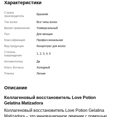
Характеристики
Страна
Бразилія
производитель
Тип волос
Все типы волос
Время применения
Универсальный
Пол
Для женщин
Классификация
Профессиональная
Вид продукции
Концентрат для волос
Степень
1, 2, 3, 4, 5
повреждения
Антижелтизна
Да
Класс Ботокса
Холодный
Пленка
Легкая
Описание
Коллагеновый восстановитель Love Potion
Gelatina Matizadora
Коллагеновый восстановитель Love Potion Gelatina
Matizadora – это инновационное лечение с помощью