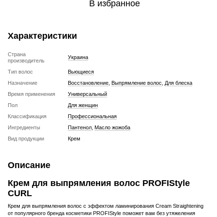
В избранное
Характеристики
Страна
Украина
производитель
Тип волос
Вьющиеся
Назначение
Восстановление
,
Выпрямление волос
,
Для блеска
Время применения
Универсальный
Пол
Для женщин
Классификация
Профессиональная
Ингредиенты
Пантенол
,
Масло жожоба
Вид продукции
Крем
Описание
Крем для выпрямления волос PROFIStyle
CURL
Крем для выпрямления волос с эффектом ламинирования Cream Straightening
от популярного бренда косметики PROFIStyle поможет вам без утяжеления