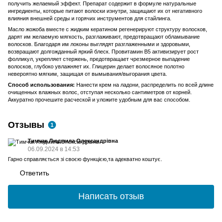
получить желаемый эффект. Препарат содержит в формуле натуральные
ингредиенты, которые питают волоски изнутри, защищают их от негативного
влияния внешней среды и горячих инструментов для стайлинга.
Масло жожоба вместе с жидким кератином регенерируют структуру волосков,
дарят им желаемую мягкость, разглаживают, предотвращают обламывание
волосков. Благодаря им локоны выглядят разглаженными и здоровыми,
возвращают долгожданный яркий блеск. Провитамин В5 активизирует рост
фолликул, укрепляет стержень, предотвращает чрезмерное выпадение
волосков, глубоко увлажняет их. Глицерин делает волосяное полотно
невероятно мягким, защищая от вымывания/выгорания цвета.
Способ использования:
Нанести крем на ладони, распределить по всей длине
очищенных влажных волос, отступая несколько сантиметров от корней.
Аккуратно прочешите расческой и уложите удобным для вас способом.
Отзывы
1
Тимчак Людмила Олександрівна
06.09.2024 в 14:53
Гарно справляється зі своєю функцією,та адекватно коштує.
Ответить
Написать отзыв