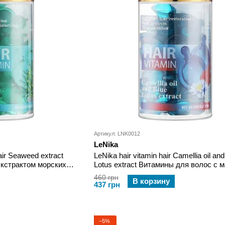
Артикул: LNK0012
LeNika
hair Seaweed extract
LeNika hair vitamin hair Camellia oil and
экстрактом морских
Lotus extract Витамины для волос с 
камелии и экстрактом голубого лотос
460 грн
В корзину
437 грн
−5%