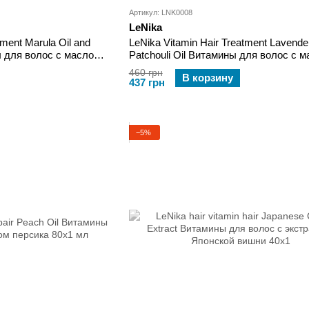
Артикул: LNK0008
LeNika
tment Marula Oil and
LeNika Vitamin Hair Treatment Lavende
ы для волос с маслом
Patchouli Oil Витамины для волос с 
анго 40х1 мл
Лаванды и маслом Пачули 40х1 мл
460 грн
В корзину
437 грн
−5%