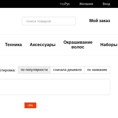
Укр
Рус
Желания
Вход
Мой заказ
Окрашивание
Техника
Аксессуары
Наборы
волос
по популярности
сначала дешевле
по названию
ртировка:
−5%