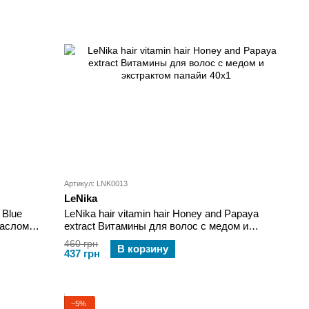
Артикул: LNK0013
LeNika
 Blue
LeNika hair vitamin hair Honey and Papaya
маслом
extract Витамины для волос с медом и
а
экстрактом папайи 40х1
460 грн
В корзину
437 грн
−5%