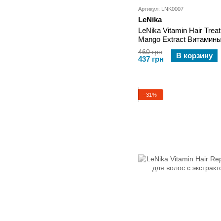
Артикул: LNK0007
LeNika
LeNika Vitamin Hair Trea
Mango Extract Витамин
Марулы и экстрактом М
460 грн
В корзину
437 грн
−31%