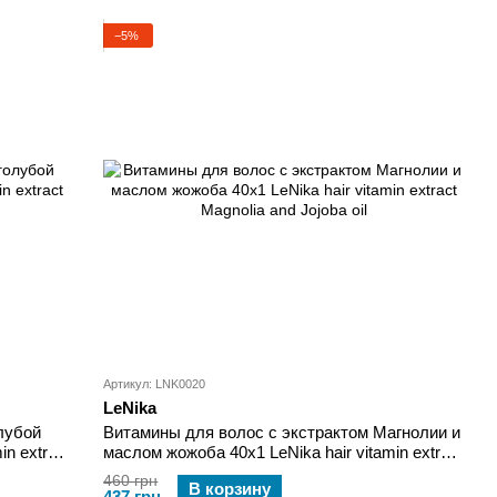
−5%
Артикул: LNK0020
LeNika
лубой
Витамины для волос с экстрактом Магнолии и
in extract
маслом жожоба 40x1 LeNika hair vitamin extract
Magnolia and Jojoba oil
460 грн
В корзину
437 грн