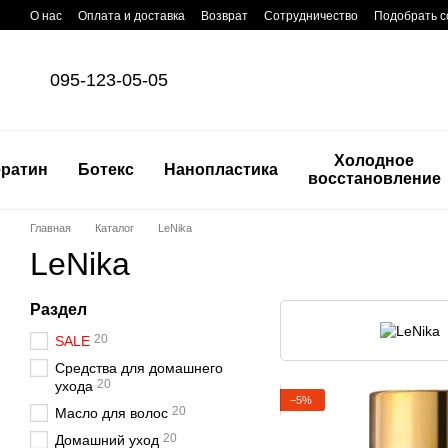
Перейти к основному контенту
О нас
Оплата и доставка
Возврат
Сотрудничество
Подобрать с
095-123-05-05
Холодное
ератин
Ботекс
Нанопластика
восстановление
Главная
Каталог
LeNika
LeNika
Раздел
20
SALE
Средства для домашнего
20
ухода
−5%
20
Масло для волос
20
Домашний уход