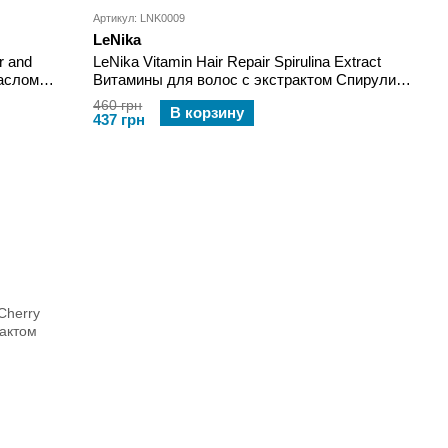
Артикул: LNK0009
LeNika
r and
LeNika Vitamin Hair Repair Spirulina Extract
маслом
Витамины для волос с экстрактом Спирулины
40х1 мл
460 грн
В корзину
437 грн