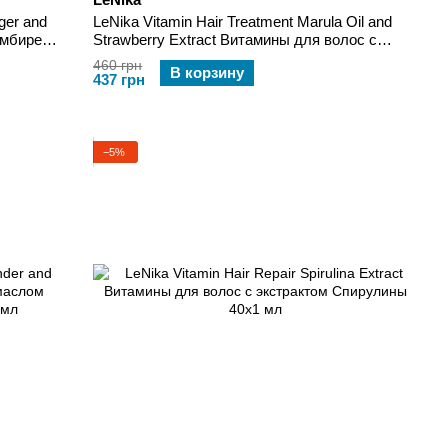
ger and
LeNika Vitamin Hair Treatment Marula Oil and
имбирем
Strawberry Extract Витамины для волос с
маслом Марулы и экстрактом Клубники 40х1
460 грн
В корзину
мл
437 грн
−5%