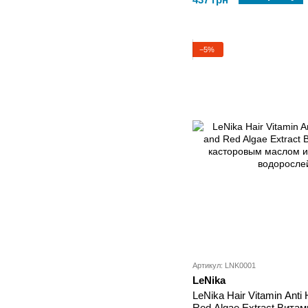
−5%
Артикул: LNK0001
LeNika
LeNika Hair Vitamin Anti 
Red Algae Extract Вита