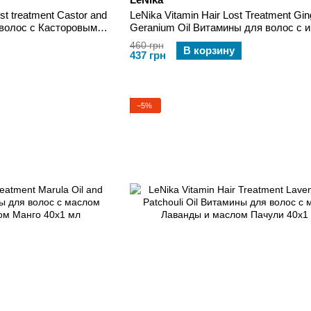
ost treatment Castor and
LeNika Vitamin Hair Lost Treatment Gin
я волос с Касторовым
Geranium Oil Витамины для волос с 
и 40х1 мл
и маслом Герани 40x1 мл
460 грн
В корзину
437 грн
−5%