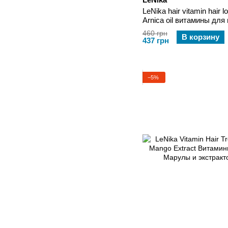
LeNika hair vitamin hair l
Arnica oil витамины дл
маслом и маслом Арник
460 грн
В корзину
437 грн
−5%