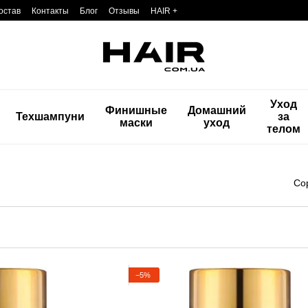
остав
Контакты
Блог
Отзывы
HAIR +
Уход
Финишные
Домашний
Техшампуни
за
маски
уход
телом
Со
−5%