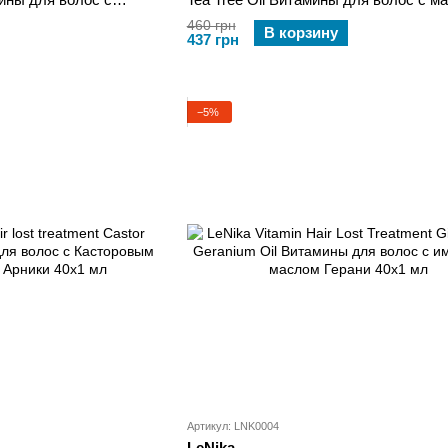
кстрактом красных
Лайма и маслом Чайного дерева 40х1
460 грн
В корзину
437 грн
−5%
Артикул: LNK0004
LeNika