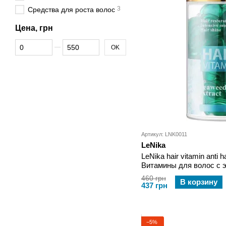
3
Средства для роста волос
Цена, грн
От Цена, грн
До Цена, грн
OK
Артикул: LNK0011
LeNika
LeNika hair vitamin anti 
Витамины для волос с 
водорослей 40х1
460 грн
В корзину
437 грн
−5%