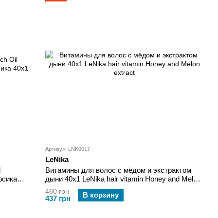
Артикул: LNK0017
LeNika
l
Витамины для волос с мёдом и экстрактом
рсика
дыни 40x1 LeNika hair vitamin Honey and Melon
extract
460 грн
В корзину
437 грн