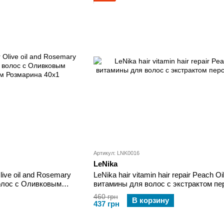
Артикул: LNK0016
LeNika
Olive oil and Rosemary
LeNika hair vitamin hair repair Peach Oi
волос с Оливковым
витамины для волос с экстрактом пе
озмарина 40x1
40х1
460 грн
В корзину
437 грн