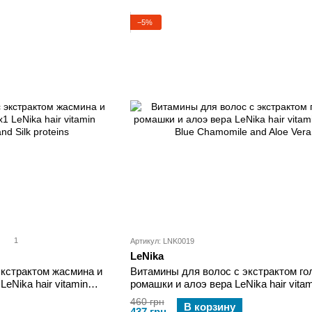
−5%
1
Артикул: LNK0019
LeNika
экстрактом жасмина и
Витамины для волос с экстрактом го
eNika hair vitamin
ромашки и алоэ вера LeNika hair vitam
proteins
Blue Chamomile and Aloe Vera
460 грн
В корзину
437 грн