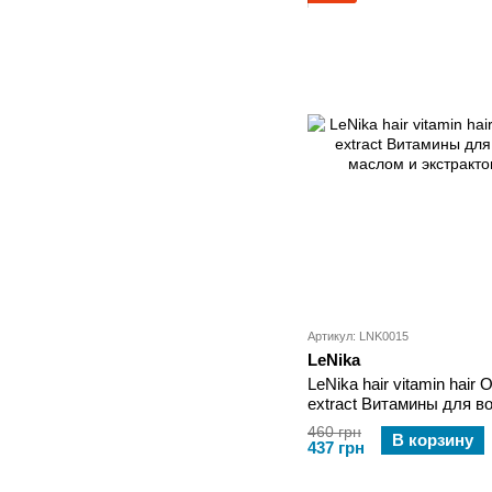
Артикул: LNK0015
LeNika
LeNika hair vitamin hair 
extract Витамины для 
маслом и экстрактом Р
460 грн
В корзину
437 грн