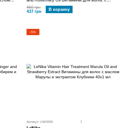
 мл
маслом Лаванды и Розмарина 40х1 мл
460 грн
В корзину
437 грн
−5%
1
Артикул: LNK0006
LeNika