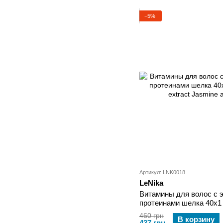
−5%
Артикул: LNK0018
LeNika
Витамины для волос с 
протеинами шелка 40x1 L
extract Jasmine and Silk 
460 грн
В корзину
437 грн