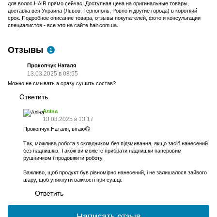
для волос HAIR прямо сейчас! Доступная цена на оригинальные товары,
доставка вся Украина (Львов, Тернополь, Ровно и другие города) в короткий
срок. Подробное описание товара, отзывы покупателей, фото и консультации
специалистов - все это на сайте hair.com.ua.
Отзывы
1
Прокопчук Наталя
13.03.2025 в 08:55
Можно не смывать а сразу сушить состав?
Ответить
Аліна
13.03.2025 в 13:17
Прокопчук Наталя, вітаю😊
Так, можлива робота з складником без підзмивання, якщо засіб нанесений
без надлишків. Також ви можете прибрати надлишки паперовим
рушничком і продовжити роботу.
Важливо, щоб продукт був рівномірно нанесений, і не залишалося зайвого
шару, щоб уникнути важкості при сушці.
Ответить
Написать отзыв