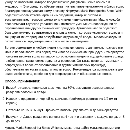
ухода за волосами, которое предназначено для уменьшения объема и
кудрявости. Это средство обеспечивает интенсивное увлажнение и блеск волос
благодаря своему уникальному составу. Формула Maria Bonequinha Botox White
содержит масла жожоба, арганы и макадамии, которые питают и
восстанавливают волосы, делая их мягкими и шелковистыми. Масло жожоба
обеспечивает глубокое увлажнение и помогает уменьшить повреждения от
окрашивания или других химических процедур. Аргановое масло содержит
большое количество витаминов и жирных кислот, которые укрепляют волосы и
защищают их от вредного воздействия окружающей среды. Масло макадамии
питает волосы, предотвращая их ломкость и выпадение.
Ботекс совместим с любым типом химических средств для волос, поэтому его
можно использовать как перед, так и после химических процедур. Это средство
помогает вернуть волосам массу, которую они потеряли под действием солнца,
плойки, фена, химических и других агрессоров. Он также помогает уменьшить
повреждения волос от окрашивания и других химических процедур,
обеспечивая мягкость и эластичность волос. Рекомендуется использовать для
волос любого типа, особенно для поврежденных и обезвоженных волос.
Способ применения:
Вымойте голову, используя шампунь, на 80%, высушите волосы феном,
разделив волосы на пряди.
Нанесите средство от корней до кончиков (соблюдая расстояние 1/2 см от
корней).
Оставьте на 15-30 минут. Промойте волосы, удалив от 30 до 50% средства.
Высушите. Далее разделите волосы на 4 части и выпрямите каждую прядь от 5
до 10 раз.
Купить Maria Bonequinha Botox White вы можете на сайте магазина косметики