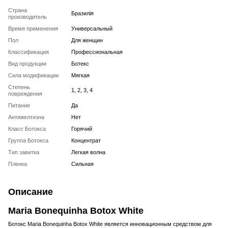
Страна
Бразилія
производитель
Время применения
Универсальный
Пол
Для женщин
Классификация
Профессиональная
Вид продукции
Ботекс
Сила модификации
Мягкая
Степень
1, 2, 3, 4
повреждения
Питание
Да
Антижелтизна
Нет
Класс Ботокса
Горячий
Группа Ботокса
Концентрат
Тип завитка
Легкая волна
Пленка
Сильная
Описание
Maria Bonequinha Botox White
Ботокс Maria Bonequinha Botox White является инновационным средством для