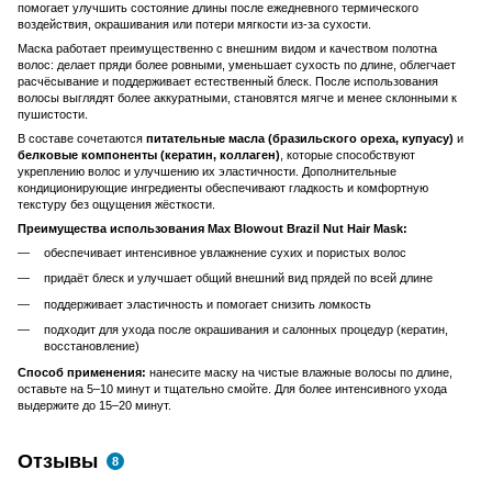
помогает улучшить состояние длины после ежедневного термического
воздействия, окрашивания или потери мягкости из-за сухости.
Маска работает преимущественно с внешним видом и качеством полотна
волос: делает пряди более ровными, уменьшает сухость по длине, облегчает
расчёсывание и поддерживает естественный блеск. После использования
волосы выглядят более аккуратными, становятся мягче и менее склонными к
пушистости.
В составе сочетаются
питательные масла (бразильского ореха, купуасу)
и
белковые компоненты (кератин, коллаген)
, которые способствуют
укреплению волос и улучшению их эластичности. Дополнительные
кондиционирующие ингредиенты обеспечивают гладкость и комфортную
текстуру без ощущения жёсткости.
Преимущества использования Max Blowout Brazil Nut Hair Mask:
обеспечивает интенсивное увлажнение сухих и пористых волос
придаёт блеск и улучшает общий внешний вид прядей по всей длине
поддерживает эластичность и помогает снизить ломкость
подходит для ухода после окрашивания и салонных процедур (кератин,
восстановление)
Способ применения:
нанесите маску на чистые влажные волосы по длине,
оставьте на 5–10 минут и тщательно смойте. Для более интенсивного ухода
выдержите до 15–20 минут.
Отзывы
8