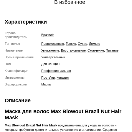
В избранное
Характеристики
Страна
Бразилія
производитель
Тип волос
Поврежденные
,
Тонкие
,
Сухие
,
Ломкие
Назначение
Увлажнение
,
Восстановление
,
Смягчение
,
Питание
Время применения
Универсальный
Пол
Для женщин
Классификация
Профессиональная
Ингредиенты
Протеїни
,
Кератин
Вид продукции
Маска
Описание
Маска для волос Max Blowout Brazil Nut Hair
Mask
Max Blowout Brazil Nut Hair Mask
предназначена для ухода за волосами,
которым требуется дополнительное увлажнение и сглаживание. Средство