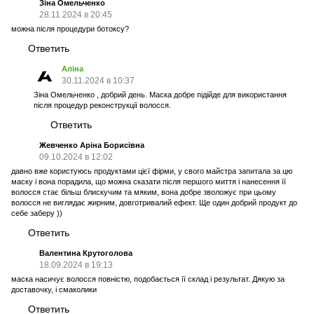
Зіна Омельченко
28.11.2024 в 20:45
можна після процедури ботоксу?
Ответить
Аліна
30.11.2024 в 10:37
Зіна Омельченко , добрий день. Маска добре підійде для використання
після процедур реконструкції волосся.
Ответить
Жевченко Аріна Борисівна
09.10.2024 в 12:02
давно вже користуюсь продуктами цієї фірми, у свого майстра запитала за цю
маску і вона порадила, що можна сказати після першого миття і нанесення її
волосся стає більш блискучим та мяким, вона добре зволожує при цьому
волосся не виглядає жирним, довготривалий ефект. Ще один добрий продукт до
себе заберу ))
Ответить
Валентина Крутоголова
18.09.2024 в 19:13
маска насичує волосся повністю, подобається її склад і результат. Дякую за
доставочку, і смаколики
Ответить