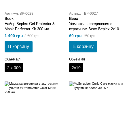
Артикул: BP-0028
Артикул: BP-0027
Beox
Beox
Набор Beplex Gel Protector &
Усилитель соединения с
Mask Perfector Kit 300 мл
кератином Beox Beplex 2х10
мл
1 400 грн
60 грн
3 500 грн
150 грн
В корзину
В корзину
Обьем мл
Обьем мл
2 x 300
2x10