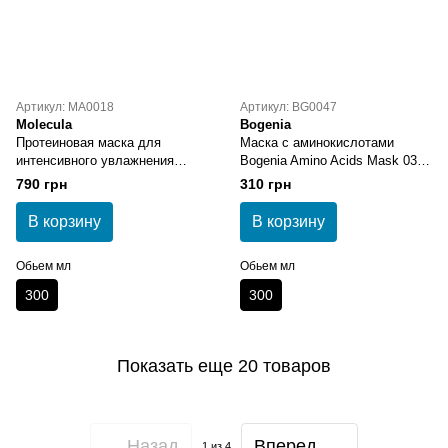
Артикул: MA0018
Артикул: BG0047
Molecula
Bogenia
Протеиновая маска для
Маска с аминокислотами
интенсивного увлажнения
Bogenia Amino Acids Mask 03
волос Molecula Hair Mask
300 мл
790 грн
310 грн
Proteins 300 мл
В корзину
В корзину
Обьем мл
Обьем мл
300
300
Показать еще 20 товаров
Назад
Вперед
1
из 4