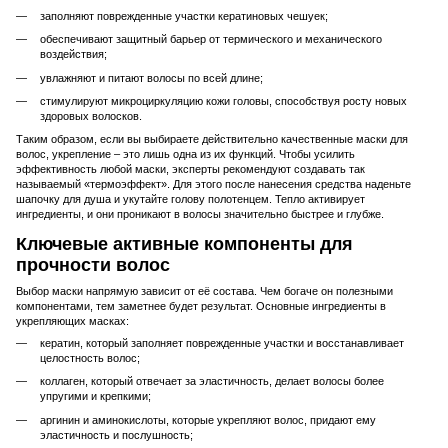
заполняют поврежденные участки кератиновых чешуек;
обеспечивают защитный барьер от термического и механического
воздействия;
увлажняют и питают волосы по всей длине;
стимулируют микроциркуляцию кожи головы, способствуя росту новых
здоровых волосков.
Таким образом, если вы выбираете действительно качественные маски для
волос, укрепление – это лишь одна из их функций. Чтобы усилить
эффективность любой маски, эксперты рекомендуют создавать так
называемый «термоэффект». Для этого после нанесения средства наденьте
шапочку для душа и укутайте голову полотенцем. Тепло активирует
ингредиенты, и они проникают в волосы значительно быстрее и глубже.
Ключевые активные компоненты для
прочности волос
Выбор маски напрямую зависит от её состава. Чем богаче он полезными
компонентами, тем заметнее будет результат. Основные ингредиенты в
укрепляющих масках:
кератин, который заполняет поврежденные участки и восстанавливает
целостность волос;
коллаген, который отвечает за эластичность, делает волосы более
упругими и крепкими;
аргинин и аминокислоты, которые укрепляют волос, придают ему
эластичность и послушность;