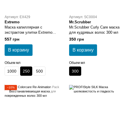
Артикул: EX429
Артикул: SC0004
Extremo
Mr.Scrubber
Маска капиллярная с
Mr.Scrubber Curly Сare маска
экстрактом улитки Extremo
для кудрявых волос 300 мл
After Color Mask 250 мл
557 грн
350 грн
В корзину
В корзину
Обьем мл
Обьем мл
1000
250
500
300
−10%