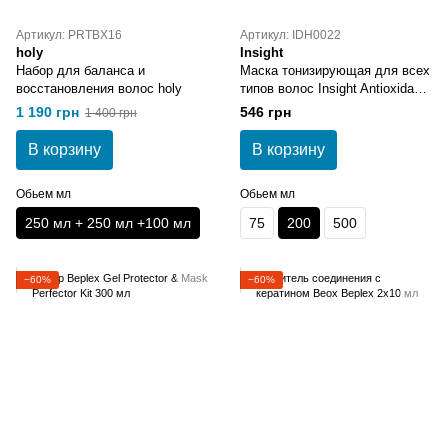
Артикул: PRTBX16
Артикул: IDH0022
holy
Insight
Набор для баланса и
Маска тонизирующая для всех
восстановления волос holy
типов волос Insight Antioxidant
Mask 200 мл
1 190 грн
546 грн
1 400 грн
В корзину
В корзину
Обьем мл
Обьем мл
250 мл + 250 мл +100 мл
75
200
500
−60%
−60%