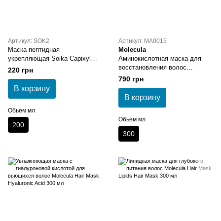
Артикул: SOK2
Артикул: MA0015
Маска пептидная
Molecula
укрепляющая Soika Capixyl
Аминокислотная маска для
Active 200 мл
восстановления волос
220 грн
Molecula Hair Mask Amino Acids
790 грн
Amino Acids 300 мл
В корзину
В корзину
Обьем мл
Обьем мл
200
300