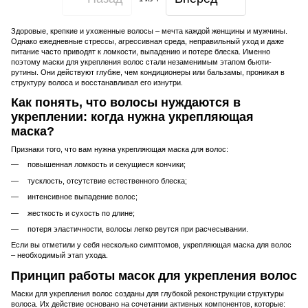
Здоровые, крепкие и ухоженные волосы – мечта каждой женщины и мужчины.
Однако ежедневные стрессы, агрессивная среда, неправильный уход и даже
питание часто приводят к ломкости, выпадению и потере блеска. Именно
поэтому маски для укрепления волос стали незаменимым этапом бьюти-
рутины. Они действуют глубже, чем кондиционеры или бальзамы, проникая в
структуру волоса и восстанавливая его изнутри.
Как понять, что волосы нуждаются в
укреплении: когда нужна укрепляющая
маска?
Признаки того, что вам нужна укрепляющая маска для волос:
повышенная ломкость и секущиеся кончики;
тусклость, отсутствие естественного блеска;
интенсивное выпадение волос;
жесткость и сухость по длине;
потеря эластичности, волосы легко рвутся при расчесывании.
Если вы отметили у себя несколько симптомов, укрепляющая маска для волос
– необходимый этап ухода.
Принцип работы масок для укрепления волос
Маски для укрепления волос созданы для глубокой реконструкции структуры
волоса. Их действие основано на сочетании активных компонентов, которые: