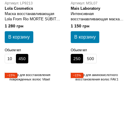
Артикул: LP9213
Артикул: MSL07
Lola Cosmetics
Mais Laboratory
Маска восстанавливающая
Интенсивная
Lola From Rio MORTE SÚBITA
восстанавливающая маска
450 г
MAIS DEEP INTENSIVE
1 280 грн
1 150 грн
RECONSTRUCTION MASK 250
мл
В корзину
В корзину
Обьем мл
Обьем мл
10
450
250
500
−15%
−15%