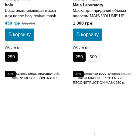
holy
Mais Laboratory
Восстанавливающая маска
Маска для придания объема
для волос holy revival mask
волосам MAIS VOLUME UP
250 мл
HAIR TREATMENT MASK 250
450 грн
1 300 грн
500 грн
мл
В корзину
В корзину
Обьем мл
Обьем мл
250
250
500
ХИТ
ХИТ
1