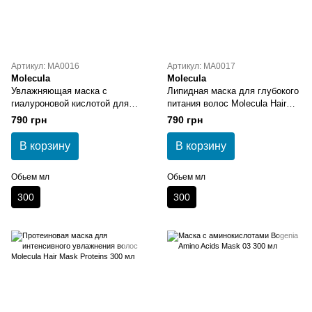
Артикул: MA0016
Артикул: MA0017
Molecula
Molecula
Увлажняющая маска с
Липидная маска для глубокого
гиалуроновой кислотой для
питания волос Molecula Hair
вьющихся волос Molecula Hair
Mask Lipids Hair Mask 300 мл
790 грн
790 грн
Mask Hyaluronic Acid 300 мл
В корзину
В корзину
Обьем мл
Обьем мл
300
300