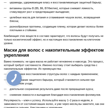
церамиды, удерживающие влагу и восстанавливающие защитный барьер;
витамины группы B (B5, B6, B7/биотин), которые снижают ломкость,
стимулируют рост и предотвращают выпадение;
целебные масла для питания и сглаживания чешуек волос, возвращения
блеска;
разнообразные протеины, создающие пленку, которая делает волосы более
плотными и стойкими.
Комбинация этих веществ в составе гарантирует, что волосы будут получать не
только косметический эффект, но и настоящее восстановление на клеточном
уровне.
Маски для волос с накопительным эффектом
укрепления
Важно понимать: ни одна маска не работает мгновенно и навсегда. Это процесс,
который требует системности. Именно поэтому стоит выбирать средства с
накопительным эффектом. Их преимущества:
постепенное восстановление структуры волос с каждым применением;
формирование защитного барьера, который становится сильнее при
регулярном уходе;
длительное сохранение результата даже после прекращения курса;
снижение ломкости и выпадения благодаря восстановлению фолликулов.
Регулярность – ключ к успеху. Используйте маску 1–2 раза в неделю, в
зависимости от состояния ваших волос, и уже через месяц вы заметите, как они
становятся сильнее, блестящими и здоровыми.