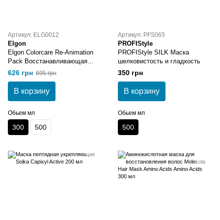
Артикул: ELG0012
Артикул: PFS065
Elgon
PROFIStyle
Elgon Colorcare Re-Animation
PROFIStyle SILK Маска
Pack Восстанавливающая
шелковистость и гладкость
маска для поврежденных
626 грн
350 грн
695 грн
волос 300 мл
В корзину
В корзину
Обьем мл
Обьем мл
300
500
500