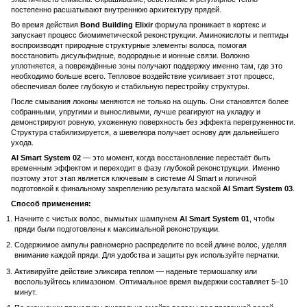
постепенно расшатывают внутреннюю архитектуру прядей.
Во время действия
Bond Building Elixir
формула проникает в кортекс и
запускает процесс биомиметической реконструкции. Аминокислоты и пептиды
воспроизводят природные структурные элементы волоса, помогая
восстановить дисульфидные, водородные и ионные связи. Волокно
уплотняется, а повреждённые зоны получают поддержку именно там, где это
необходимо больше всего. Тепловое воздействие усиливает этот процесс,
обеспечивая более глубокую и стабильную перестройку структуры.
После смывания локоны меняются не только на ощупь. Они становятся более
собранными, упругими и выносливыми, лучше реагируют на укладку и
демонстрируют ровную, ухоженную поверхность без эффекта перегруженности.
Структура стабилизируется, а шевелюра получает основу для дальнейшего
ухода.
AI Smart System 02
— это момент, когда восстановление перестаёт быть
временным эффектом и переходит в фазу глубокой реконструкции. Именно
поэтому этот этап является ключевым в системе AI Smart и логичной
подготовкой к финальному закреплению результата маской
AI Smart System 03
.
Способ применения:
Начните с чистых волос, вымытых шампунем
AI Smart System 01
, чтобы
пряди были подготовлены к максимальной реконструкции.
Содержимое ампулы равномерно распределите по всей длине волос, уделяя
внимание каждой пряди. Для удобства и защиты рук используйте перчатки.
Активируйте действие эликсира теплом — наденьте термошапку или
воспользуйтесь климазоном. Оптимальное время выдержки составляет 5–10
минут.