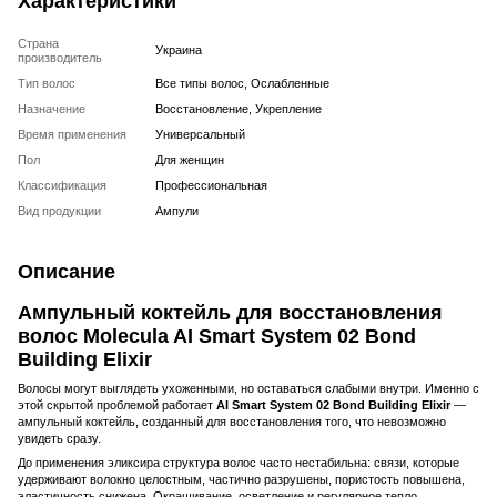
Характеристики
Страна
Украина
производитель
Тип волос
Все типы волос, Ослабленные
Назначение
Восстановление, Укрепление
Время применения
Универсальный
Пол
Для женщин
Классификация
Профессиональная
Вид продукции
Ампули
Описание
Ампульный коктейль для восстановления
волос Molecula AI Smart System 02 Bond
Building Elixir
Волосы могут выглядеть ухоженными, но оставаться слабыми внутри. Именно с
этой скрытой проблемой работает
AI Smart System 02 Bond Building Elixir
—
ампульный коктейль, созданный для восстановления того, что невозможно
увидеть сразу.
До применения эликсира структура волос часто нестабильна: связи, которые
удерживают волокно целостным, частично разрушены, пористость повышена,
эластичность снижена. Окрашивание, осветление и регулярное тепло