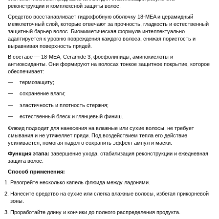
реконструкции и комплексной защиты волос.
Средство восстанавливает гидрофобную оболочку 18-MEA и церамидный
межклеточный слой, которые отвечают за прочность, гладкость и естественный
защитный барьер волос. Биомиметическая формула интеллектуально
адаптируется к уровню повреждения каждого волоса, снижая пористость и
выравнивая поверхность прядей.
В составе — 18-MEA, Ceramide 3, фосфолипиды, аминокислоты и
антиоксиданты. Они формируют на волосах тонкое защитное покрытие, которое
обеспечивает:
термозащиту;
сохранение влаги;
эластичность и плотность стержня;
естественный блеск и глянцевый финиш.
Флюид подходит для нанесения на влажные или сухие волосы, не требует
смывания и не утяжеляет пряди. Под воздействием тепла его действие
усиливается, помогая надолго сохранить эффект ампул и маски.
Функция этапа:
завершение ухода, стабилизация реконструкции и ежедневная
защита волос.
Способ применения:
Разогрейте несколько капель флюида между ладонями.
Нанесите средство на сухие или слегка влажные волосы, избегая прикорневой
зоны.
Проработайте длину и кончики до полного распределения продукта.