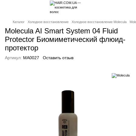
Каталог
Холодное восстановление
Холодное восстановление Molecula
Mol
Molecula AI Smart System 04 Fluid
Protector Биомиметический флюид-
протектор
Артикул:
MA0027
Оставить отзыв