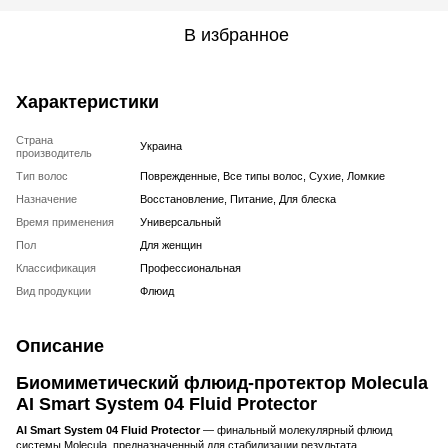
В избранное
Характеристики
Страна
Украина
производитель
Тип волос
Поврежденные, Все типы волос, Сухие, Ломкие
Назначение
Восстановление, Питание, Для блеска
Время применения
Универсальный
Пол
Для женщин
Классификация
Профессиональная
Вид продукции
Флюид
Описание
Биомиметический флюид-протектор Molecula
AI Smart System 04 Fluid Protector
AI Smart System 04 Fluid Protector
— финальный молекулярный флюид
системы Molecula, предназначенный для стабилизации результата