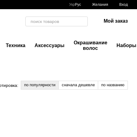
Укр
Рус
Желания
Вход
Мой заказ
Окрашивание
Техника
Аксессуары
Наборы
волос
по популярности
сначала дешевле
по названию
ртировка: