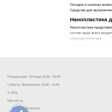
Сегодня в салонах можн
Средства для выпрямлени
Нанопластика 
Нанопластика представля
состав чаще всего входя
структуру волосков.
В состав средств нанопл
комплексы, экстракты, п
К плюсам процедуры нан
Полностью безопасны
Отсутствие неприятн
Понедельник - Пятница 10:00 - 18:00
Локоны становятся гл
Суббота - Воскресенье 10:00 - 13:00
После процедуры вып
© 2026
Результат процедуры 
hair.com.ua
Нанопластика, как и лю
Мобильная версия
объемными и пушистыми, 