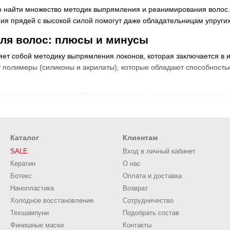
о найти множество методик выпрямления и реанимирования волос.
я прядей с высокой силой помогут даже обладательницам упругих
для волос: плюсы и минусы
ет собой методику выпрямления локонов, которая заключается в и
т полимеры (силиконы и акрилаты), которые обладают способностью
астики также могут входить дополнительные активные ингредиенты.
ротеины, масла, аминокислоты и витамины для глубокого питания,
опластики относят:
й состав, благодаря чему процедура нанопластики имеет гораздо 
Каталог
Клиентам
SALE
Вход в личный кабинет
ого запаха при нанесении средства на локоны, а также на протяже
Кератин
О нас
адкими, меняется их текстура, а также они получают здоровый блес
Ботекс
Оплата и доставка
рямления с нанопластикой уход за волосами будет занимать гора
Нанопластика
Возврат
держится долго – от шести месяцев в зависимости от качества ухо
Холодное восстановление
Сотрудничество
Техшампуни
Подобрать состав
бая другая процедура по выпрямлению волос, имеет определенные
Финишные маски
Контакты
а потому, если хотите иметь объемную прическу – стоит об этом 