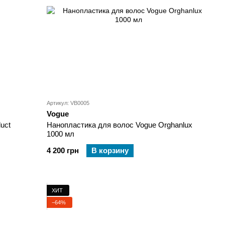
Артикул: VB0005
Vogue
uct
Нанопластика для волос Vogue Orghanlux
1000 мл
4 200 грн
В корзину
ХИТ
−64%