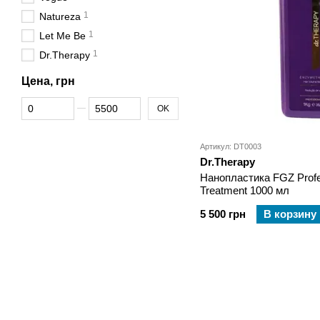
1
Natureza
1
Let Me Be
1
Dr.Therapy
Цена, грн
От Цена, грн
До Цена, грн
OK
Артикул: DT0003
Dr.Therapy
Нанопластика FGZ Profes
Treatment 1000 мл
5 500 грн
В корзину