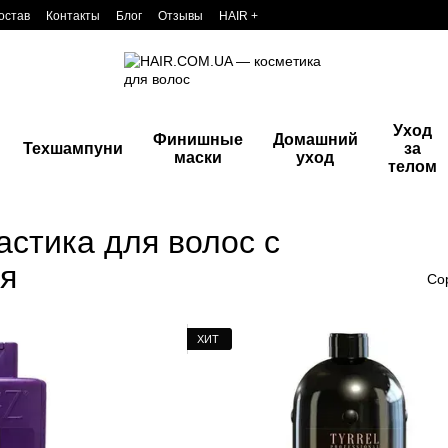
остав
Контакты
Блог
Отзывы
HAIR +
Уход
Финишные
Домашний
Техшампуни
за
маски
уход
телом
стика для волос с
я
Со
ХИТ