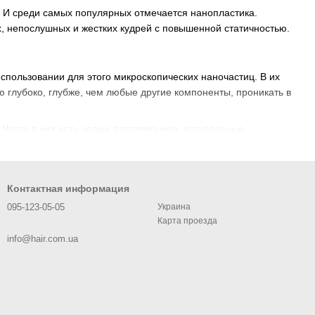
 И среди самых популярных отмечается нанопластика.
, непослушных и жестких кудрей с повышенной статичностью.
спользовании для этого микроскопических наночастиц. В их
 глубоко, глубже, чем любые другие компоненты, проникать в
 Часто в них есть целые растительные, натуральные
 восстановления и устранения повреждений.
меньше противопоказаний, чем другие.
Контактная информация
095-123-05-05
Украина
нии всей выдержки на прядях.
Карта проезда
к и сияние.
info@hair.com.ua
здо меньше времени.
да за волосами.
 минусы. Например, после процедуры волосы перестают быть
задуматься.