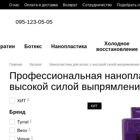
Перейти к основному контенту
О нас
Оплата и доставка
Возврат
Сотрудничество
Подобрать с
095-123-05-05
Холодное
ератин
Ботекс
Нанопластика
восстановление
Главная
Каталог
Нанопластика для волос с высокой силой выпрямления
Профессиональная нанопла
высокой силой выпрямлени
5
ХИТ
ХИТ
Бренд
1
Tyrrel
2
Beox
1
Vogue