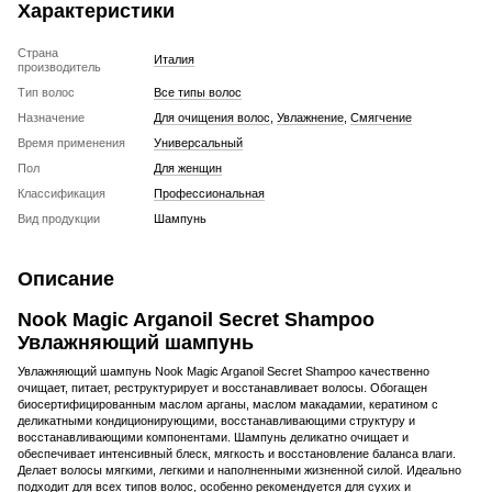
Характеристики
Страна
Италия
производитель
Тип волос
Все типы волос
Назначение
Для очищения волос
,
Увлажнение
,
Смягчение
Время применения
Универсальный
Пол
Для женщин
Классификация
Профессиональная
Вид продукции
Шампунь
Описание
Nook Magic Arganoil Secret Shampoo
Увлажняющий шампунь
Увлажняющий шампунь Nook Magic Arganoil Secret Shampoo качественно
очищает, питает, реструктурирует и восстанавливает волосы. Обогащен
биосертифицированным маслом арганы, маслом макадамии, кератином с
деликатными кондиционирующими, восстанавливающими структуру и
восстанавливающими компонентами. Шампунь деликатно очищает и
обеспечивает интенсивный блеск, мягкость и восстановление баланса влаги.
Делает волосы мягкими, легкими и наполненными жизненной силой. Идеально
подходит для всех типов волос, особенно рекомендуется для сухих и