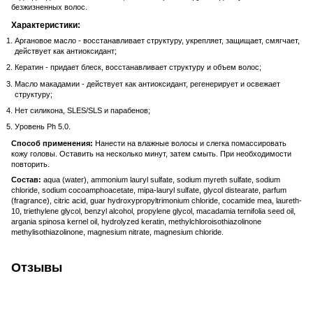
безжизненных волос.
Характеристики:
Аргановое масло - восстанавливает структуру, укрепляет, защищает, смягчает,
действует как антиоксидант;
Кератин - придает блеск, восстанавливает структуру и объем волос;
Масло макадамии - действует как антиоксидант, регенерирует и освежает
структуру;
Нет силикона, SLES/SLS и парабенов;
Уровень Ph 5.0.
Способ применения:
Нанести на влажные волосы и слегка помассировать
кожу головы. Оставить на несколько минут, затем смыть. При необходимости
повторить.
Состав:
aqua (water), ammonium lauryl sulfate, sodium myreth sulfate, sodium
chloride, sodium cocoamphoacetate, mipa-lauryl sulfate, glycol distearate, parfum
(fragrance), citric acid, guar hydroxypropyltrimonium chloride, cocamide mea, laureth-
10, triethylene glycol, benzyl alcohol, propylene glycol, macadamia ternifolia seed oil,
argania spinosa kernel oil, hydrolyzed keratin, methylchloroisothiazolinone
methylisothiazolinone, magnesium nitrate, magnesium chloride.
Отзывы