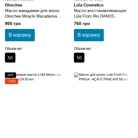
Olorchee
Lola Cosmetics
Масло макадамии для волос
Масло восстанавливающее
Olorchee Miracle Macadamia Oil
Lola From Rio DANOS
50 мл
VORAZES 50 мл
900 грн
760 грн
В корзину
В корзину
Обьем мл
Обьем мл
50
50
ХИТ
−10%