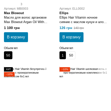
3
Артикул: MB0003
Артикул: ELL0002
Max Blowout
Ellips
Масло для волос аргановое
Ellips Hair Vitamin ночное
Max Blowout Argan Oil With
сияние с маслом кукуи и алоэ
Buriti 50 мл
вера 8х1 мл
1 100 грн
126 грн
140 грн
В корзину
В корзину
Обьем мл
Обьем мл
50
1
50
ХИТ
−10%
−10%