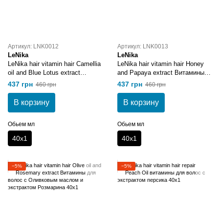
Артикул: LNK0012
Артикул: LNK0013
LeNika
LeNika
LeNika hair vitamin hair Camellia
LeNika hair vitamin hair Honey
oil and Blue Lotus extract
and Papaya extract Витамины
Витамины для волос с маслом
для волос с медом и
437 грн
437 грн
460 грн
460 грн
камелии и экстрактом голубого
экстрактом папайи 40х1
лотоса
В корзину
В корзину
Обьем мл
Обьем мл
40х1
40х1
−5%
−5%