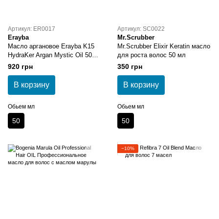
Артикул: ER0017
Артикул: SC0022
Erayba
Mr.Scrubber
Масло аргановое Erayba K15
Mr.Scrubber Elixir Keratin масло
HydraKer Argan Mystic Oil 50
для роста волос 50 мл
мл
920 грн
350 грн
В корзину
В корзину
Обьем мл
Обьем мл
50
50
−10%