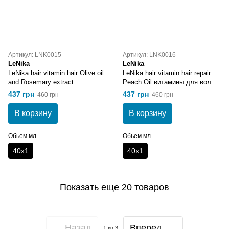
Артикул: LNK0015
Артикул: LNK0016
LeNika
LeNika
LeNika hair vitamin hair Olive oil
LeNika hair vitamin hair repair
and Rosemary extract
Peach Oil витамины для волос
Витамины для волос с
с экстрактом персика 40х1
437 грн
437 грн
460 грн
460 грн
Оливковым маслом и
экстрактом Розмарина 40x1
В корзину
В корзину
Обьем мл
Обьем мл
40х1
40х1
Показать еще 20 товаров
Назад
Вперед
1
из 3