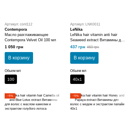
Артикул: cont112
Артикул: LNK0011
Contempora
LeNika
Масло разглаживающее
LeNika hair vitamin anti hair
Contempora Velvet Oil 100 мл
Seaweed extract Витамины для
волос с экстрактом морских
1 050 грн
437 грн
460 грн
водорослей 40х1
В корзину
В корзину
Обьем мл
Обьем мл
100
40х1
−5%
−5%