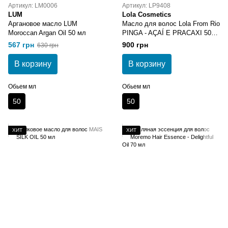
Артикул: LM0006
Артикул: LP9408
LUM
Lola Cosmetics
Аргановое масло LUM
Масло для волос Lola From Rio
Moroccan Argan Oil 50 мл
PINGA - AÇAÍ E PRACAXI 50
мл
567 грн
900 грн
630 грн
В корзину
В корзину
Обьем мл
Обьем мл
50
50
ХИТ
ХИТ