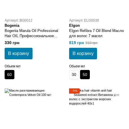
Артикул: BG0012
Артикул: ELG0038
Bogenia
Elgon
Bogenia Marula Oil Professional
Elgon Refibra 7 Oil Blend Масло
Hair OIL Профессиональное
для волос 7 масел
масло для волос с маслом
330 грн
819 грн
910 грн
марулы
В корзину
В корзину
Обьем мл
Обьем мл
60
30
50
−5%