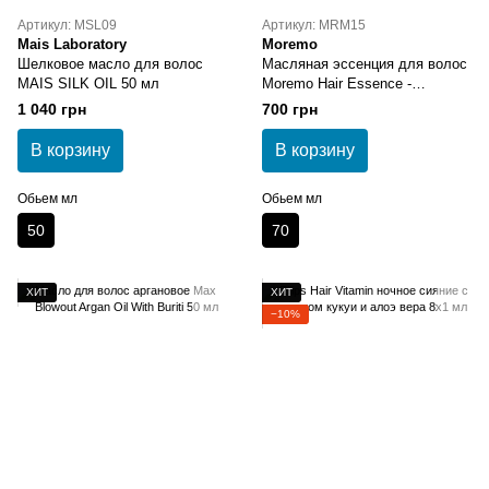
Артикул: MSL09
Артикул: MRM15
Mais Laboratory
Moremo
Шелковое масло для волос
Масляная эссенция для волос
MAIS SILK OIL 50 мл
Moremo Hair Essence -
Delightful Oil 70 мл
1 040 грн
700 грн
В корзину
В корзину
Обьем мл
Обьем мл
50
70
ХИТ
ХИТ
−10%