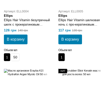
Артикул: ELL0004
Артикул: ELL0005
Ellips
Ellips
Ellips Hair Vitamin безупречный
Ellips Hair Vitamin шелковая
шелк с прокератиновым
ночь с про-кератиновым
комплексом 6х1 мл
комплексом 6x1 мл
126 грн
117 грн
140 грн
130 грн
В корзину
В корзину
Обьем мл
Обьем мл
1
50
1
ХИТ