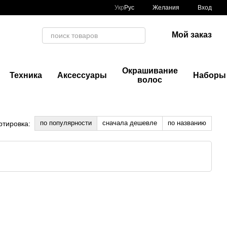
Укр
Рус
Желания
Вход
Мой заказ
Окрашивание
Техника
Аксессуары
Наборы
волос
по популярности
сначала дешевле
по названию
ртировка: