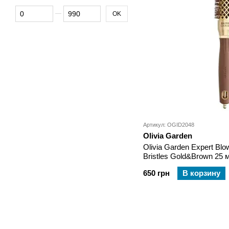
От Цена, грн
До Цена, грн
OK
Артикул: OGID2048
Olivia Garden
Olivia Garden Expert Bl
Bristles Gold&Brown 25 
650 грн
В корзину