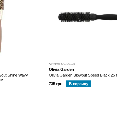
Артикул: OGID2125
Olivia Garden
owout Shine Wavy
Olivia Garden Blowout Speed Black 25
мм
735 грн
В корзину