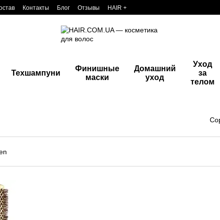
остав
Контакты
Блог
Отзывы
HAIR +
Уход
Финишные
Домашний
Техшампуни
за
маски
уход
телом
Со