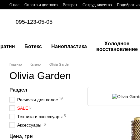
Перейти к основному контенту
О нас
Оплата и доставка
Возврат
Сотрудничество
Подобрать с
095-123-05-05
Холодное
ератин
Ботекс
Нанопластика
восстановление
Главная
Каталог
Olivia Garden
Olivia Garden
Раздел
16
Расчески для волос
5
SALE
5
Техника и аксессуары
6
Аксессуары
Цена, грн