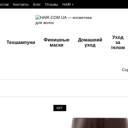
остав
Контакты
Блог
Отзывы
HAIR +
Уход
Финишные
Домашний
Техшампуни
за
маски
уход
телом
Со
ХИТ