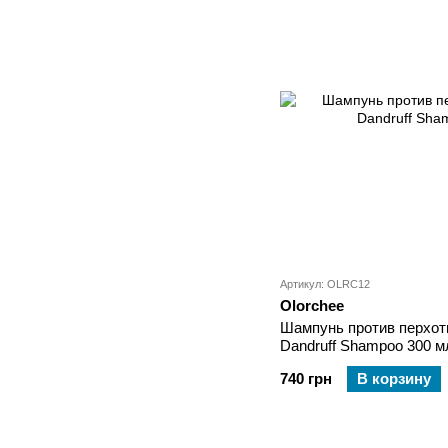
Артикул: OLRC12
Olorchee
Шампунь против перхоти
Dandruff Shampoo 300 м
740 грн
В корзину