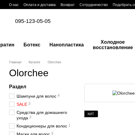
Перейти к основному контенту
О нас
Оплата и доставка
Возврат
Сотрудничество
Подобрать с
095-123-05-05
Холодное
ератин
Ботекс
Нанопластика
восстановление
Главная
Каталог
Olorchee
Olorchee
Раздел
4
Шампуни для волос
3
SALE
Средства для домашнего
ХИТ
3
ухода
1
Кондиционеры для волос
3
Маски для волос