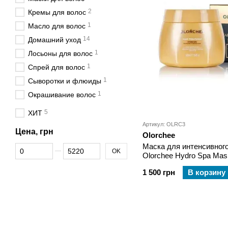
2
Кремы для волос
1
Масло для волос
14
Домашний уход
1
Лосьоны для волос
1
Спрей для волос
1
Сыворотки и флюиды
1
Окрашивание волос
5
ХИТ
Артикул: OLRC3
Цена, грн
Olorchee
Маска для интенсивног
От Цена, грн
До Цена, грн
OK
Olorchee Hydro Spa Mas
1 500 грн
В корзину