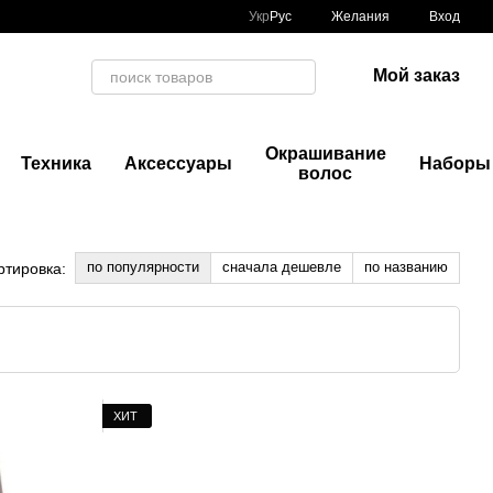
Укр
Рус
Желания
Вход
Мой заказ
Окрашивание
Техника
Аксессуары
Наборы
волос
по популярности
сначала дешевле
по названию
ртировка:
ХИТ