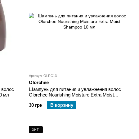
Артикул: OLRC13
Olorchee
 волос
Шампунь для питания и увлажнения волос
air Treatment Deep Repair 10 мл
Olorchee Nourishing Moisture Extra Moist
Shampoo 10 мл
30 грн
В корзину
ХИТ