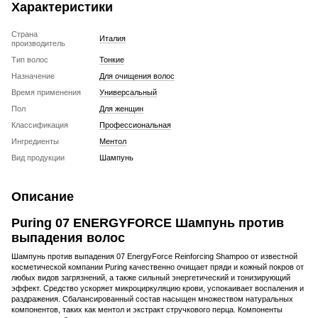
Характеристики
Страна
Италия
производитель
Тип волос
Тонкие
Назначение
Для очищения волос
Время применения
Универсальный
Пол
Для женщин
Классификация
Профессиональная
Ингредиенты
Ментол
Вид продукции
Шампунь
Описание
Puring 07 ENERGYFORCE Шампунь против
выпадения волос
Шампунь против выпадения 07 EnergyForce Reinforcing Shampoo от известной
косметической компании Puring качественно очищает пряди и кожный покров от
любых видов загрязнений, а также сильный энергетический и тонизирующий
эффект. Средство ускоряет микроциркуляцию крови, успокаивает воспаления и
раздражения. Сбалансированный состав насыщен множеством натуральных
компонентов, таких как ментол и экстракт стручкового перца. Компоненты