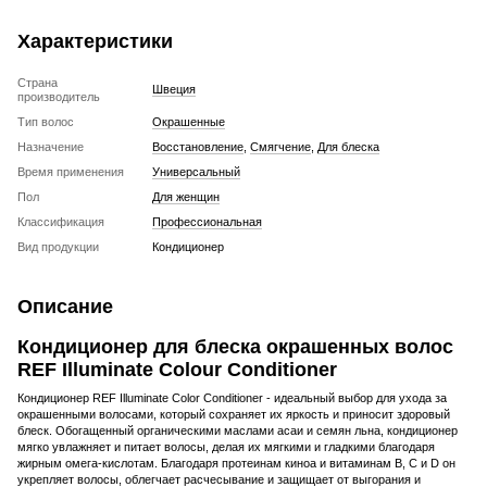
Характеристики
Страна
Швеция
производитель
Тип волос
Окрашенные
Назначение
Восстановление
,
Смягчение
,
Для блеска
Время применения
Универсальный
Пол
Для женщин
Классификация
Профессиональная
Вид продукции
Кондиционер
Описание
Кондиционер для блеска окрашенных волос
REF Illuminate Colour Conditioner
Кондиционер REF Illuminate Color Conditioner - идеальный выбор для ухода за
окрашенными волосами, который сохраняет их яркость и приносит здоровый
блеск. Обогащенный органическими маслами асаи и семян льна, кондиционер
мягко увлажняет и питает волосы, делая их мягкими и гладкими благодаря
жирным омега-кислотам. Благодаря протеинам киноа и витаминам B, C и D он
укрепляет волосы, облегчает расчесывание и защищает от выгорания и