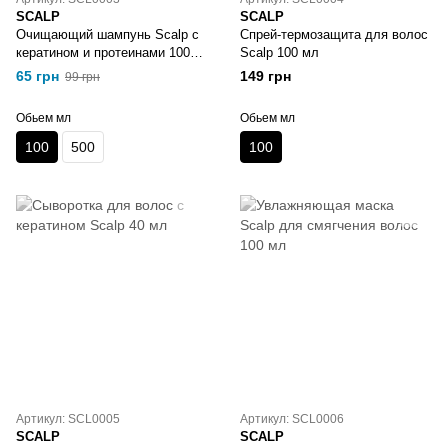
SCALP
SCALP
Очищающий шампунь Scalp с
Спрей-термозащита для волос
кератином и протеинами 100
Scalp 100 мл
мл
65 грн
149 грн
99 грн
Обьем мл
Обьем мл
100
500
100
Артикул: SCL0005
Артикул: SCL0006
SCALP
SCALP