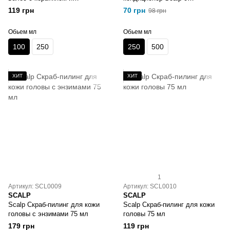
протеинами Scalp 100 мл
протеинами шелка 250 мл
119 грн
70 грн
98 грн
Обьем мл
Обьем мл
100
250
250
500
ХИТ
ХИТ
1
Артикул: SCL0009
Артикул: SCL0010
SCALP
SCALP
Scalp Скраб-пилинг для кожи
Scalp Скраб-пилинг для кожи
головы с энзимами 75 мл
головы 75 мл
179 грн
119 грн