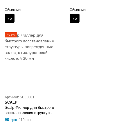
Обьем мл
Обьем мл
75
75
−24%
Артикул: SCL0011
SCALP
Scalp Филлер для быстрого
восстановления структуры
поврежденных волос, с
90 грн
119 грн
гиалуроновой кислотой 30 мл