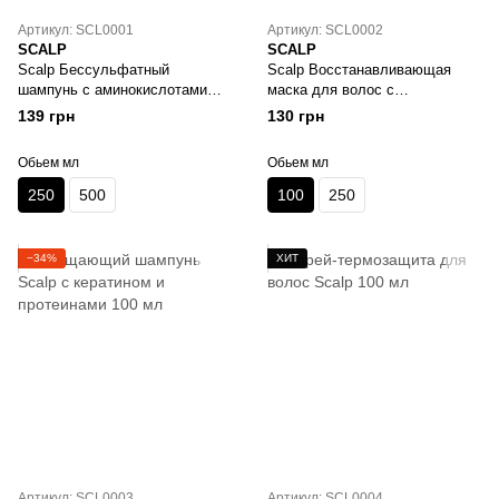
Артикул: SCL0001
Артикул: SCL0002
SCALP
SCALP
Scalp Бессульфатный
Scalp Восстанавливающая
шампунь с аминокислотами
маска для волос с
250 мл
церамидами и пептидами 100
139 грн
130 грн
мл
Обьем мл
Обьем мл
250
500
100
250
−34%
ХИТ
Артикул: SCL0003
Артикул: SCL0004