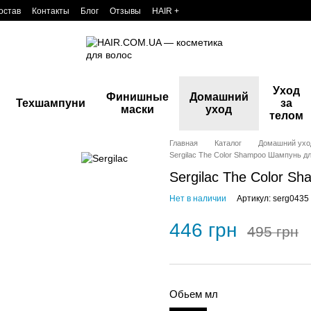
остав
Контакты
Блог
Отзывы
HAIR +
Уход
Финишные
Домашний
Техшампуни
за
маски
уход
телом
Главная
Каталог
Домашний ухо
Sergilac The Color Shampoo Шампунь д
Sergilac The Color 
Нет в наличии
Артикул: serg0435
446 грн
495 грн
Обьем мл