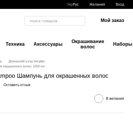
Укр
Рус
Желания
Вход
Мой заказ
Окрашивание
Техника
Аксессуары
Наборы
волос
д
Домашний уход Sergilac
ля окрашенных волос 1000 мл
Shampoo Шампунь для окрашенных волос
Оставить отзыв
В желания