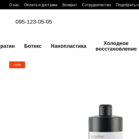
Перейти к основному контенту
О нас
Оплата и доставка
Возврат
Сотрудничество
Подобрать с
095-123-05-05
Холодное
ератин
Ботекс
Нанопластика
восстановление
−10%