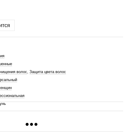
ится
ния
шенные
чищения волос
,
Защита цвета волос
ерсальный
женщин
ессиональная
унь