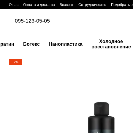
Перейти к основному контенту
О нас
Оплата и доставка
Возврат
Сотрудничество
Подобрать с
095-123-05-05
Холодное
ератин
Ботекс
Нанопластика
восстановление
−7%