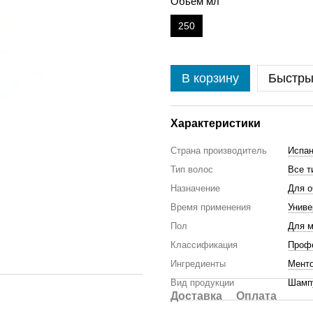
Обьем мл
250
В корзину
Быстры
Характеристики
Страна производитель
Испа
Тип волос
Все т
Назначение
Для о
Время применения
Унив
Пол
Для 
Классификация
Проф
Ингредиенты
Мент
Вид продукции
Шамп
Доставка
Оплата