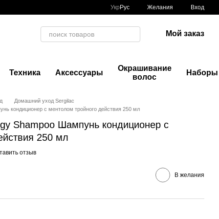
Укр
Рус
Желания
Вход
Мой заказ
Окрашивание
Техника
Аксессуары
Наборы
волос
д
Домашний уход Sergilac
унь кондиционер с ментолом тройного действия 250 мл
ergy Shampoo Шампунь кондиционер с
ействия 250 мл
тавить отзыв
В желания