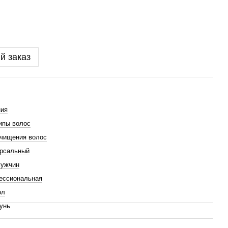
й заказ
ния
ипы волос
чищения волос
ерсальный
мужчин
ессиональная
ол
унь