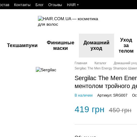
остав
Контакты
Блог
Отзывы
HAIR +
Уход
Финишные
Домашний
Техшампуни
за
маски
уход
телом
Главная
Каталог
Домашний ухо
Sergilac The Men Energy Shampoo Шамп
Sergilac The Men En
ментолом тройного д
В наличии
Артикул: SRG007
Ос
419 грн
450 грн