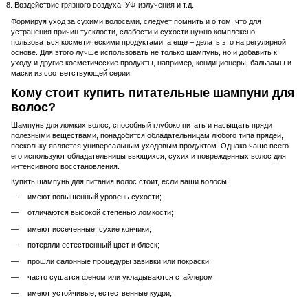
Воздействие грязного воздуха, УФ-излучения и т.д.
Формируя уход за сухими волосами, следует помнить и о том, что для
устранения причин тусклости, слабости и сухости нужно комплексно
пользоваться косметическими продуктами, а еще – делать это на регулярной
основе. Для этого лучше использовать не только шампунь, но и добавить к
уходу и другие косметические продукты, например, кондиционеры, бальзамы и
маски из соответствующей серии.
Кому стоит купить питательные шампуни для
волос?
Шампунь для ломких волос, способный глубоко питать и насыщать пряди
полезными веществами, понадобится обладательницам любого типа прядей,
поскольку является универсальным уходовым продуктом. Однако чаще всего
его используют обладательницы вьющихся, сухих и поврежденных волос для
интенсивного восстановления.
Купить шампунь для питания волос стоит, если ваши волосы:
имеют повышенный уровень сухости;
отличаются высокой степенью ломкости;
имеют иссеченные, сухие кончики;
потеряли естественный цвет и блеск;
прошли салонные процедуры завивки или покраски;
часто сушатся феном или укладываются стайлером;
имеют устойчивые, естественные кудри;