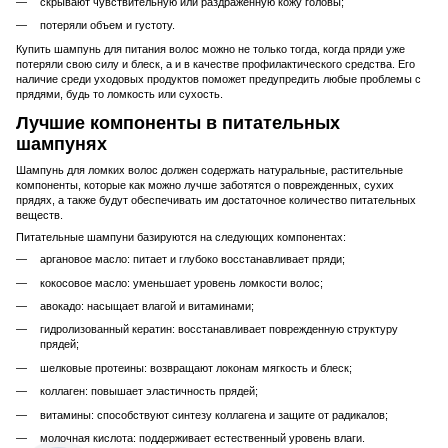
скрывают чувствительную или раздраженную кожу головы;
потеряли объем и густоту.
Купить шампунь для питания волос можно не только тогда, когда пряди уже
потеряли свою силу и блеск, а и в качестве профилактического средства. Его
наличие среди уходовых продуктов поможет предупредить любые проблемы с
прядями, будь то ломкость или сухость.
Лучшие компоненты в питательных
шампунях
Шампунь для ломких волос должен содержать натуральные, растительные
компоненты, которые как можно лучше заботятся о поврежденных, сухих
прядях, а также будут обеспечивать им достаточное количество питательных
веществ.
Питательные шампуни базируются на следующих компонентах:
аргановое масло: питает и глубоко восстанавливает пряди;
кокосовое масло: уменьшает уровень ломкости волос;
авокадо: насыщает влагой и витаминами;
гидролизованный кератин: восстанавливает поврежденную структуру
прядей;
шелковые протеины: возвращают локонам мягкость и блеск;
коллаген: повышает эластичность прядей;
витамины: способствуют синтезу коллагена и защите от радикалов;
молочная кислота: поддерживает естественный уровень влаги.