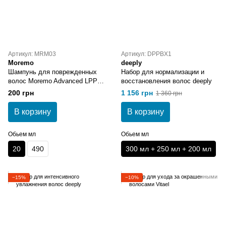
Артикул: MRM03
Артикул: DPPBX1
Moremo
deeply
Шампунь для поврежденных
Набор для нормализации и
волос Moremo Advanced LPP
восстановления волос deeply
Shampoo 20 мл
200 грн
1 156 грн
1 360 грн
В корзину
В корзину
Обьем мл
Обьем мл
20
490
300 мл + 250 мл + 200 мл
−15%
−10%