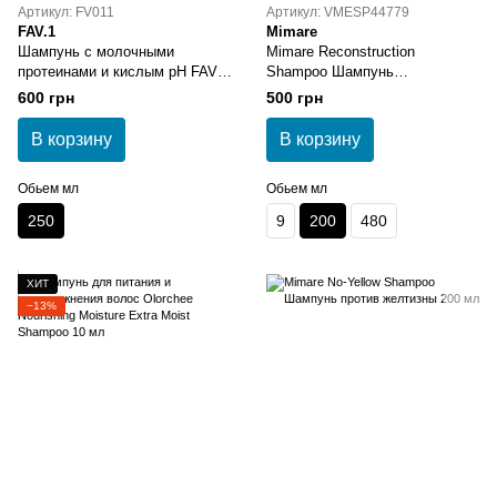
Артикул: FV011
Артикул: VMESP44779
FAV.1
Mimare
Шампунь с молочными
Mimare Reconstruction
протеинами и кислым pH FAV.1
Shampoo Шампунь
MILKY BOOST SHAMPOO
восстанавливающий 200 мл
600 грн
500 грн
В корзину
В корзину
Обьем мл
Обьем мл
250
9
200
480
ХИТ
−13%