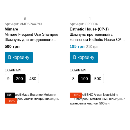
8
1
Артикул: VMESP44793
Артикул: CP0004
Mimare
Esthetic House (CP-1)
Mimare Frequent Use Shampoo
Шампунь протеиновый с
Шампунь для ежедневного
колагеном Esthetic House CP-1
использования 200 мл
Bright Complex Intense
500 грн
195 грн
210 грн
Nourishing Shampoo 100 мл
В корзину
В корзину
Обьем мл
Обьем мл
9
200
480
8
100
500
ХИТ
−10%
−10%