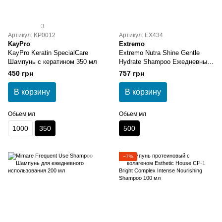
3
Артикул: KP0012
Артикул: EX434
KayPro
Extremo
KayPro Keratin SpecialCare
Extremo Nutra Shine Gentle
Шампунь с кератином 350 мл
Hydrate Shampoo Ежедневный
шампунь для очищения,
450 грн
757 грн
увлажнения и питания кожи
500 мл
В корзину
В корзину
Обьем мл
Обьем мл
1000
350
500
−7%