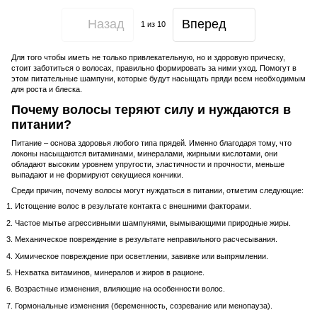
Назад
Вперед
1
из 10
Для того чтобы иметь не только привлекательную, но и здоровую прическу,
стоит заботиться о волосах, правильно формировать за ними уход. Помогут в
этом питательные шампуни, которые будут насыщать пряди всем необходимым
для роста и блеска.
Почему волосы теряют силу и нуждаются в
питании?
Питание – основа здоровья любого типа прядей. Именно благодаря тому, что
локоны насыщаются витаминами, минералами, жирными кислотами, они
обладают высоким уровнем упругости, эластичности и прочности, меньше
выпадают и не формируют секущиеся кончики.
Среди причин, почему волосы могут нуждаться в питании, отметим следующие:
Истощение волос в результате контакта с внешними факторами.
Частое мытье агрессивными шампунями, вымывающими природные жиры.
Механическое повреждение в результате неправильного расчесывания.
Химическое повреждение при осветлении, завивке или выпрямлении.
Нехватка витаминов, минералов и жиров в рационе.
Возрастные изменения, влияющие на особенности волос.
Гормональные изменения (беременность, созревание или менопауза).