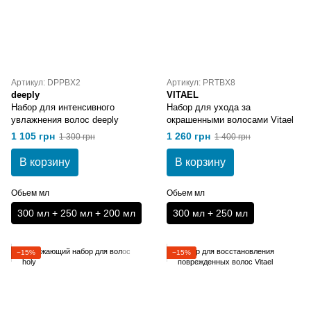
Артикул: DPPBX2
Артикул: PRTBX8
deeply
VITAEL
Набор для интенсивного
Набор для ухода за
увлажнения волос deeply
окрашенными волосами Vitael
1 105 грн
1 260 грн
1 300 грн
1 400 грн
В корзину
В корзину
Обьем мл
Обьем мл
300 мл + 250 мл + 200 мл
300 мл + 250 мл
−15%
−15%