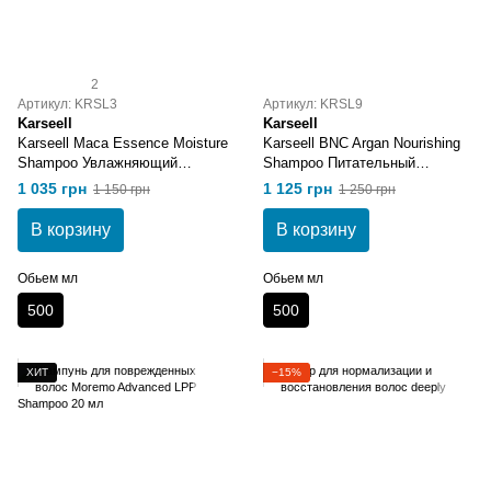
2
Артикул: KRSL3
Артикул: KRSL9
Karseell
Karseell
Karseell Maca Essence Moisture
Karseell BNC Argan Nourishing
Shampoo Увлажняющий
Shampoo Питательный
шампунь
шампунь с аргановым маслом
1 035 грн
1 125 грн
1 150 грн
1 250 грн
500 мл
В корзину
В корзину
Обьем мл
Обьем мл
500
500
ХИТ
−15%