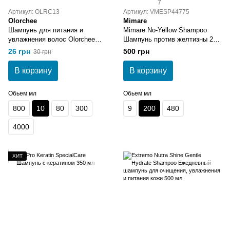
7
Артикул: OLRC13
Артикул: VMESP44775
Olorchee
Mimare
Шампунь для питания и
Mimare No-Yellow Shampoo
увлажнения волос Olorchee
Шампунь против желтизны 200
Nourishing Moisture Extra Moist
мл
26 грн
500 грн
30 грн
Shampoo 10 мл
В корзину
В корзину
Обьем мл
Обьем мл
800
10
80
300
9
200
480
4000
ХИТ