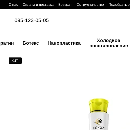
Перейти к основному контенту
О нас
Оплата и доставка
Возврат
Сотрудничество
Подобрать с
095-123-05-05
Холодное
ератин
Ботекс
Нанопластика
восстановление
ХИТ