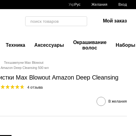
Укр
Рус
Желания
Вход
Мой заказ
Окрашивание
Техника
Аксессуары
Наборы
волос
Техшампуни Max Blowout
 Amazon Deep Cleansing 500 мл
истки Max Blowout Amazon Deep Cleansing
4 отзыва
В желания