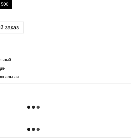
500
й заказ
льный
щин
иональная