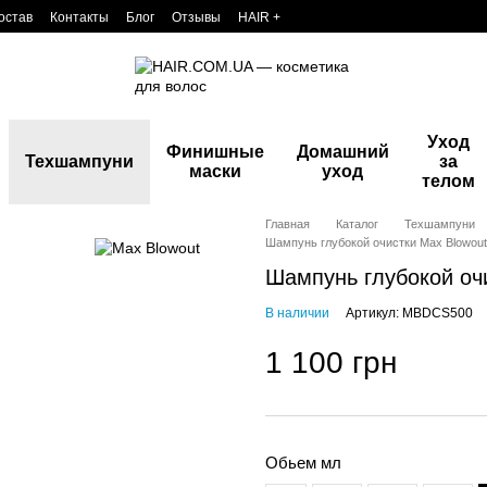
остав
Контакты
Блог
Отзывы
HAIR +
Уход
Финишные
Домашний
Техшампуни
за
маски
уход
телом
Главная
Каталог
Техшампуни
Шампунь глубокой очистки Max Blowout
Шампунь глубокой оч
В наличии
Артикул: MBDCS500
1 100 грн
Обьем мл