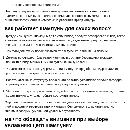
стресс и нервное напряжение и т.д.
Поэтому уход за сухими волосами должен начинаться с качественного
шампуня, который будет деликатно очищать поверхность кожи головы,
вымывая загрязнения и комплексно увлажняя пряди изнутри.
Как работает шампунь для сухих волос?
Прежде чем купить шампунь для сухих волос, следует разобраться с тем, какое
влияние он оказывает на волосяное полотно, ведь такое средство не только
очищает, но и имеет дополнительный функционал.
Шампуни для сухих волос оказывают следующее влияние на локоны:
Деликатно очищают благодаря наличию в составе безопасных моющих
веществ в виде мягких ПАВ, не сушащих кожу головы.
Увлажняют и помогают удерживать влагу внутри прядей благодаря наличию
растительных экстрактов и масел в составе.
Восстанавливают структуру волосяного полотна, укрепляют пряди благодаря
кератину и протеинам, устраняя поврежденные участки.
Уберегают от чрезмерной ломкости, избавляют от секущихся кончиков, а также
существенно улучшают общее состояние волос.
Обратите внимание и на то, что шампуни для сухих волос чаще всего заботятся
и об упрощении расчесывания и укладки. Они делают волосяное полотно
мягким и гладким, уменьшая уровень спутанности.
На что обращать внимание при выборе
увлажняющего шампуня?