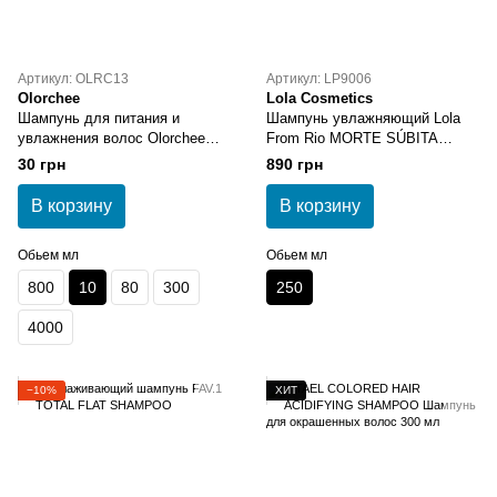
Артикул: OLRC13
Артикул: LP9006
Olorchee
Lola Cosmetics
Шампунь для питания и
Шампунь увлажняющий Lola
увлажнения волос Olorchee
From Rio MORTE SÚBITA
Nourishing Moisture Extra Moist
HIDRATANTE 250 мл
30 грн
890 грн
Shampoo 10 мл
В корзину
В корзину
Обьем мл
Обьем мл
800
10
80
300
250
4000
−10%
ХИТ