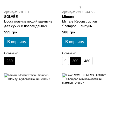
7
Артикул: SOL001
Артикул: VMESP44779
SOLVÉE
Mimare
Восстанавливающий шампунь
Mimare Reconstruction
для сухих и поврежденных
Shampoo Шампунь
волос SOLVÉE Nutrisse
восстанавливающий 200 мл
559 грн
500 грн
Shampoo 250 мл
В корзину
В корзину
Обьем мл
Обьем мл
250
9
200
480