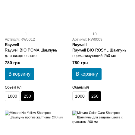
1
10
Артикул: RW0012
Артикул: RW0009
Raywell
Raywell
Raywell BIO POMA Шампунь
Raywell BIO ROSYL Шампунь
для ежедневного
нормализующий 250 мл
использования 250 мл
780 грн
780 грн
В корзину
В корзину
Обьем мл
Обьем мл
1000
250
1000
250