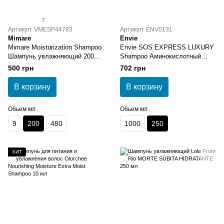
7
Артикул: VMESP44783
Артикул: ENV0131
Mimare
Envie
Mimare Moisturization Shampoo
Envie SOS EXPRESS LUXURY
Шампунь увлажняющий 200
Shampoo Аминокислотный
мл
шампунь 250 мл
500 грн
702 грн
В корзину
В корзину
Обьем мл
Обьем мл
9
200
480
1000
250
ХИТ