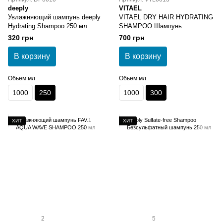
deeply
VITAEL
Увлажняющий шампунь deeply
VITAEL DRY HAIR HYDRATING
Hydrating Shampoo 250 мл
SHAMPOO Шампунь
увлажняющий 300 мл
320 грн
700 грн
В корзину
В корзину
Обьем мл
Обьем мл
1000
250
1000
300
ХИТ
ХИТ
2
5