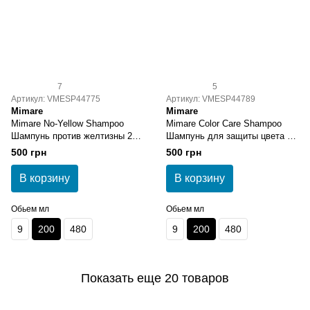
7
5
Артикул: VMESP44775
Артикул: VMESP44789
Mimare
Mimare
Mimare No-Yellow Shampoo
Mimare Color Care Shampoo
Шампунь против желтизны 200
Шампунь для защиты цвета с
мл
гранатом 200 мл
500 грн
500 грн
В корзину
В корзину
Обьем мл
Обьем мл
9
200
480
9
200
480
Показать еще 20 товаров