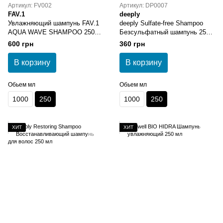
Артикул: FV002
Артикул: DP0007
FAV.1
deeply
Увлажняющий шампунь FAV.1
deeply Sulfate-free Shampoo
AQUA WAVE SHAMPOO 250
Безсульфатный шампунь 250
мл
мл
600 грн
360 грн
В корзину
В корзину
Обьем мл
Обьем мл
1000
250
1000
250
ХИТ
ХИТ