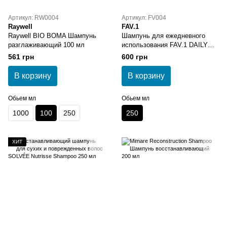
Артикул: RW0004
Артикул: FV004
Raywell
FAV.1
Raywell BIO BOMA Шампунь
Шампунь для ежедневного
разглаживающий 100 мл
использования FAV.1 DAILY
SHINE SHAMPOO
561 грн
600 грн
В корзину
В корзину
Обьем мл
Обьем мл
1000
100
250
250
ХИТ