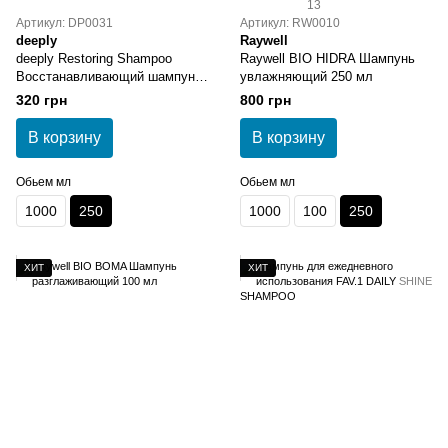
13
Артикул: DP0031
Артикул: RW0010
deeply
Raywell
deeply Restoring Shampoo
Raywell BIO HIDRA Шампунь
Восстанавливающий шампунь
увлажняющий 250 мл
для волос 250 мл
320 грн
800 грн
В корзину
В корзину
Обьем мл
Обьем мл
1000
250
1000
100
250
ХИТ
ХИТ