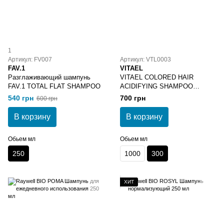
1
Артикул: FV007
Артикул: VTL0003
FAV.1
VITAEL
Разглаживающий шампунь
VITAEL COLORED HAIR
FAV.1 TOTAL FLAT SHAMPOO
ACIDIFYING SHAMPOO
Шампунь для окрашенных
540 грн
700 грн
600 грн
волос 300 мл
В корзину
В корзину
Обьем мл
Обьем мл
250
1000
300
ХИТ