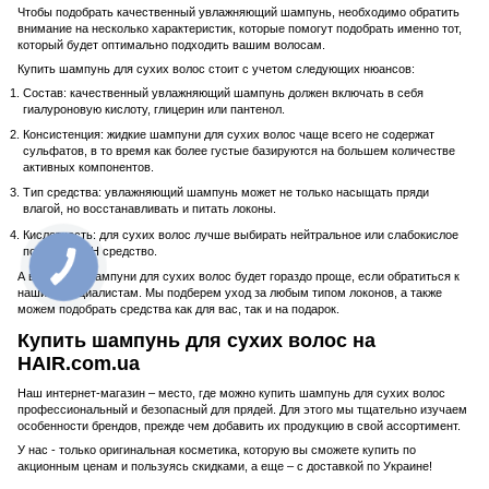
Чтобы подобрать качественный увлажняющий шампунь, необходимо обратить
внимание на несколько характеристик, которые помогут подобрать именно тот,
который будет оптимально подходить вашим волосам.
Купить шампунь для сухих волос стоит с учетом следующих нюансов:
Состав: качественный увлажняющий шампунь должен включать в себя
гиалуроновую кислоту, глицерин или пантенол.
Консистенция: жидкие шампуни для сухих волос чаще всего не содержат
сульфатов, в то время как более густые базируются на большем количестве
активных компонентов.
Тип средства: увлажняющий шампунь может не только насыщать пряди
влагой, но восстанавливать и питать локоны.
Кислотность: для сухих волос лучше выбирать нейтральное или слабокислое
по уровню pH средство.
А выбирать шампуни для сухих волос будет гораздо проще, если обратиться к
нашим специалистам. Мы подберем уход за любым типом локонов, а также
можем подобрать средства как для вас, так и на подарок.
Купить шампунь для сухих волос на
HAIR.com.ua
Наш интернет-магазин – место, где можно купить шампунь для сухих волос
профессиональный и безопасный для прядей. Для этого мы тщательно изучаем
особенности брендов, прежде чем добавить их продукцию в свой ассортимент.
У нас - только оригинальная косметика, которую вы сможете купить по
акционным ценам и пользуясь скидками, а еще – с доставкой по Украине!