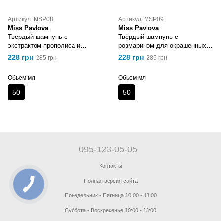
Артикул: MSP08
Артикул: MSP09
Miss Pavlova
Miss Pavlova
Твёрдый шампунь с
Твёрдый шампунь с
экстрактом прополиса и
розмарином для окрашенных
маслом манго для всех типов
волос Miss Pavlova
228 грн
228 грн
285 грн
285 грн
волос Miss Pavlova
Обьем мл
Обьем мл
50
50
095-123-05-05
Контакты
Полная версия сайта
Понедельник - Пятница 10:00 - 18:00
Суббота - Воскресенье 10:00 - 13:00