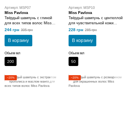
Артикул: MSP07
Артикул: MSP10
Miss Pavlova
Miss Pavlova
Твёрдый шампунь с глиной
Твёрдый шампунь с центеллой
для всех типов волос Miss
для чувствительной кожи
Pavlova
головы Miss Pavlova
244 грн
228 грн
305 грн
285 грн
В корзину
В корзину
Обьем мл
Обьем мл
200
50
−20%
−20%