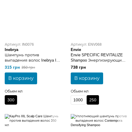
Артикул: IN0076
Артикул: ENV068
Inebrya
Envie
Шампунь против
Envie SPECIFIC REVITALIZE
выпадения волос Inebrya Ice
Shampoo Энергизирующий
Cream Energy Shampoo 300 мл
шампунь 250 мл
315 грн
738 грн
350 грн
В корзину
В корзину
Обьем мл
Обьем мл
300
1000
250