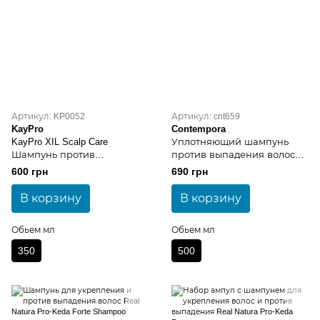
Артикул: KP0052
Артикул: cnt659
KayPro
Contempora
KayPro XIL Scalp Care
Уплотняющий шампунь
Шампунь против
против выпадения волос
выпадения волос 350 мл
Contempora Densifying
600 грн
690 грн
Shampoo
В корзину
В корзину
Обьем мл
Обьем мл
350
500