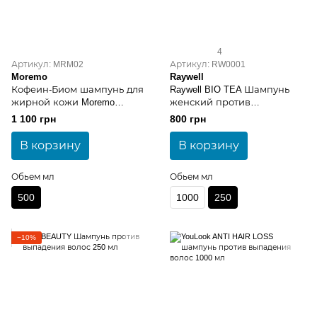
4
Артикул: MRM02
Артикул: RW0001
Moremo
Raywell
Кофеин-Биом шампунь для
Raywell BIO TEA Шампунь
жирной кожи Moremo
женский против
Caffeine Biome Shampoo for
выпадения волос 250 мл
1 100 грн
800 грн
Oily 500 мл
В корзину
В корзину
Обьем мл
Обьем мл
500
1000
250
−10%