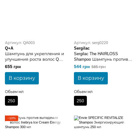
Артикул: QA003
Артикул: serg0220
Q+A
Sergilac
Шампунь для укрепления и
Sergilac The HAIRLOSS
улучшения роста волос Q+A
Shampoo Шампунь против
Strengthening Shampoo 250ml
выпадения волос 250 мл
655 грн
544 грн
585 грн
В корзину
В корзину
Обьем мл
Обьем мл
250
250
−10%