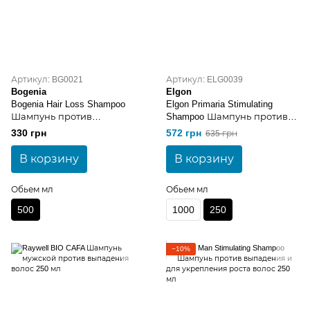
Артикул: BG0021
Артикул: ELG0039
Bogenia
Elgon
Bogenia Hair Loss Shampoo
Elgon Primaria Stimulating
Шампунь против
Shampoo Шампунь против
выпадения и для роста
выпадения волос
330 грн
572 грн
635 грн
волос с имбирем 500 мл
В корзину
В корзину
Обьем мл
Обьем мл
500
1000
250
−10%