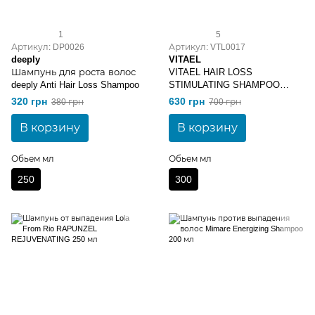
1
5
Артикул: DP0026
Артикул: VTL0017
deeply
VITAEL
Шампунь для роста волос
VITAEL HAIR LOSS
deeply Anti Hair Loss Shampoo
STIMULATING SHAMPOO
Шампунь против
320 грн
630 грн
380 грн
700 грн
выпадения волос 300 мл
В корзину
В корзину
Обьем мл
Обьем мл
250
300