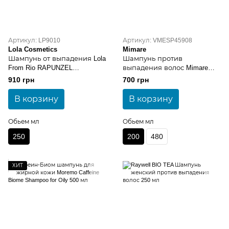
Артикул: LP9010
Артикул: VMESP45908
Lola Cosmetics
Mimare
Шампунь от выпадения Lola
Шампунь против
From Rio RAPUNZEL
выпадения волос Mimare
REJUVENATING 250 мл
Energizing Shampoo 200 мл
910 грн
700 грн
В корзину
В корзину
Обьем мл
Обьем мл
250
200
480
ХИТ