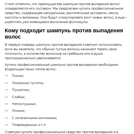
Стоит отметить, что преимущества шампуня против выпадения волос
определяются его составом. Мы предлагаем купить профессиональное
средство, содержащее натуральные, растительные экстракты, масла,
кислоты и витамины. Они будут стимулировать рост новых волос, а еще –
укреплять уже имеющиеся волосяные фолликулы.
Кому подходит шампунь против выпадения
волос
В первую очередь шампунь против выпадения советуют использовать,
если вы заметили, что обычно густые волосы начинают терять свою
плотность, а количество волосков на гребешке или в душе
пропорционально увеличивается.
Купить профессиональный шампунь против выпадения необходимо
владельцам таких типов волос:
Тонких;
Лишенных густоты;
Пушистых;
Слабых;
Непослушных;
Ломких;
С иссеченными кончиками;
Поврежденных и т.п.
Советуем купить профессиональное средство против выпадения и в