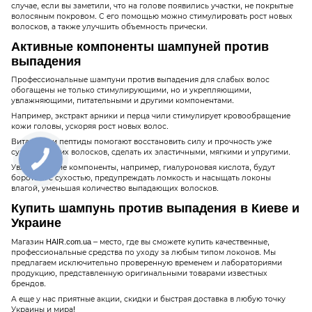
случае, если вы заметили, что на голове появились участки, не покрытые
волосяным покровом. С его помощью можно стимулировать рост новых
волосков, а также улучшить объемность прически.
Активные компоненты шампуней против
выпадения
Профессиональные шампуни против выпадения для слабых волос
обогащены не только стимулирующими, но и укрепляющими,
увлажняющими, питательными и другими компонентами.
Например, экстракт арники и перца чили стимулирует кровообращение
кожи головы, ускоряя рост новых волос.
Витамины и пептиды помогают восстановить силу и прочность уже
существующих волосков, сделать их эластичными, мягкими и упругими.
Увлажняющие компоненты, например, гиалуроновая кислота, будут
бороться с сухостью, предупреждать ломкость и насыщать локоны
влагой, уменьшая количество выпадающих волосков.
Купить шампунь против выпадения в Киеве и
Украине
Магазин HAIR.com.ua – место, где вы сможете купить качественные,
профессиональные средства по уходу за любым типом локонов. Мы
предлагаем исключительно проверенную временем и лабораториями
продукцию, представленную оригинальными товарами известных
брендов.
А еще у нас приятные акции, скидки и быстрая доставка в любую точку
Украины и мира!