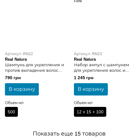
Артикул: RN22
Артикул: RN23
Real Natura
Real Natura
Шампунь для укрепления и
Набор ампул с шампунем
против выпадения волос
для укрепления волос и
Real Natura Pro-Keda Forte
против выпадения Real
790 грн
1 245 грн
Shampoo
Natura Pro-Keda Forte
В корзину
В корзину
Обьем мл
Обьем мл
500
12 х 15 + 100
Показать еще 15 товаров