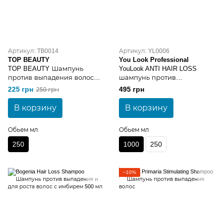
Артикул: TB0014
Артикул: YL0006
TOP BEAUTY
You Look Professional
TOP BEAUTY Шампунь
YouLook ANTI HAIR LOSS
против выпадения волос
шампунь против
250 мл
выпадения волос 1000 мл
225 грн
495 грн
250 грн
В корзину
В корзину
Обьем мл
Обьем мл
250
1000
250
−10%