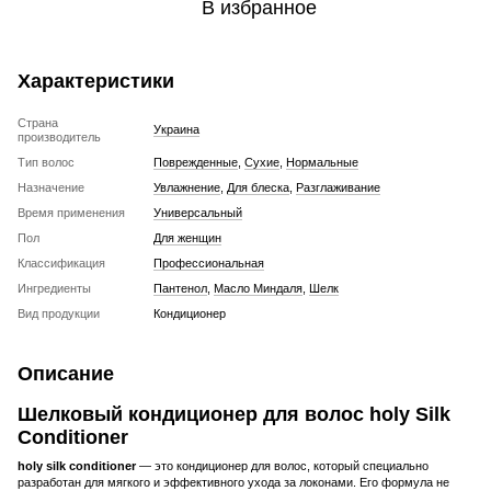
В избранное
Характеристики
Страна
Украина
производитель
Тип волос
Поврежденные
,
Сухие
,
Нормальные
Назначение
Увлажнение
,
Для блеска
,
Разглаживание
Время применения
Универсальный
Пол
Для женщин
Классификация
Профессиональная
Ингредиенты
Пантенол
,
Масло Миндаля
,
Шелк
Вид продукции
Кондиционер
Описание
Шелковый кондиционер для волос holy Silk
Conditioner
holy silk conditioner
— это кондиционер для волос, который специально
разработан для мягкого и эффективного ухода за локонами. Его формула не