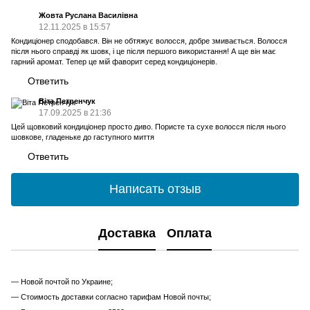
Жовта Руслана Василівна
12.11.2025 в 15:57
Кондиціонер сподобався. Він не обтяжує волосся, добре змивається. Волосся
після нього справді як шовк, і це після першого використання! А ще він має
гарний аромат. Тепер це мій фаворит серед кондиціонерів.
Ответить
Віта Петренчук
17.09.2025 в 21:36
Цей щовковий кондиціонер просто диво. Пористе та сухе волосся після нього
шовкове, гладеньке до гаступного миття
Ответить
Написать отзыв
Доставка
Оплата
— Новой почтой по Украине;
— Стоимость доставки согласно тарифам Новой почты;