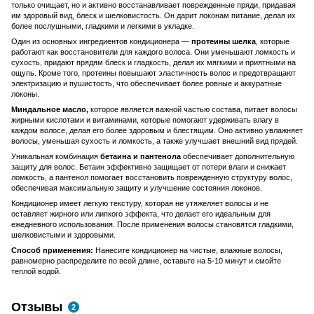
только очищает, но и активно восстанавливает поврежденные пряди, придавая
им здоровый вид, блеск и шелковистость. Он дарит локонам питание, делая их
более послушными, гладкими и легкими в укладке.
Один из основных ингредиентов кондиционера —
протеины шелка
, которые
работают как восстановители для каждого волоса. Они уменьшают ломкость и
сухость, придают прядям блеск и гладкость, делая их мягкими и приятными на
ощупь. Кроме того, протеины повышают эластичность волос и предотвращают
электризацию и пушистость, что обеспечивает более ровные и аккуратные
локоны.
Миндальное масло,
которое является важной частью состава, питает волосы
жирными кислотами и витаминами, которые помогают удерживать влагу в
каждом волосе, делая его более здоровым и блестящим. Оно активно увлажняет
волосы, уменьшая сухость и ломкость, а также улучшает внешний вид прядей.
Уникальная комбинация
бетаина и пантенола
обеспечивает дополнительную
защиту для волос. Бетаин эффективно защищает от потери влаги и снижает
ломкость, а пантенол помогает восстановить поврежденную структуру волос,
обеспечивая максимальную защиту и улучшение состояния локонов.
Кондиционер имеет легкую текстуру, которая не утяжеляет волосы и не
оставляет жирного или липкого эффекта, что делает его идеальным для
ежедневного использования. После применения волосы становятся гладкими,
шелковистыми и здоровыми.
Способ применения:
Нанесите кондиционер на чистые, влажные волосы,
равномерно распределите по всей длине, оставьте на 5-10 минут и смойте
теплой водой.
Отзывы
2