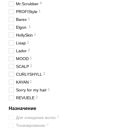
4
Mr.Scrubber
1
PROFIStyle
1
Barex
1
Elgon
1
HollySkin
1
Lisap
2
Lador
1
MOOD
2
SCALP
2
CURLYSHYLL
1
KAYAN
1
Sorry for my hair
2
REVUELE
Назначение
0
Для очищения волос
0
Тонизирование