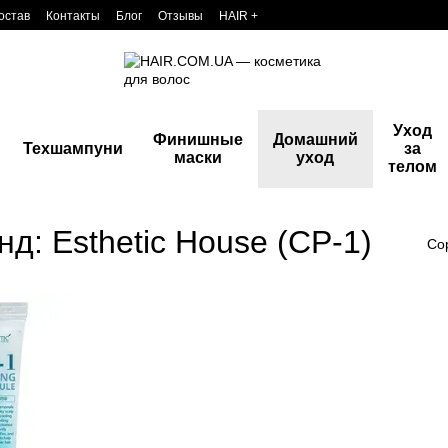
остав
Контакты
Блог
Отзывы
HAIR +
Уход
Финишные
Домашний
Техшампуни
за
маски
уход
телом
д: Esthetic House (CP-1)
Со