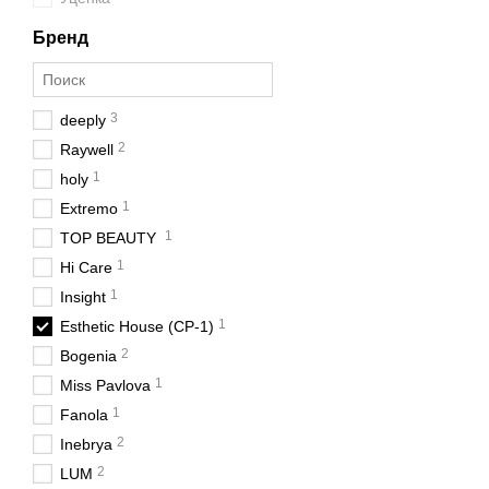
Бренд
3
deeply
2
Raywell
1
holy
1
Extremo
1
TOP BEAUTY
1
Hi Care
1
Insight
1
Esthetic House (CP-1)
2
Bogenia
1
Miss Pavlova
1
Fanola
2
Inebrya
2
LUM