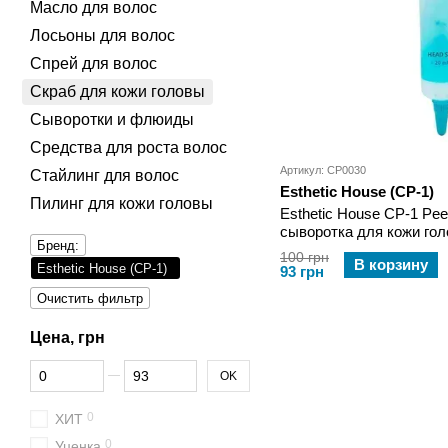
Масло для волос
Лосьоны для волос
Спрей для волос
Скраб для кожи головы
Сыворотки и флюиды
Средства для роста волос
Артикул: CP0030
Стайлинг для волос
Esthetic House (CP-1)
Пилинг для кожи головы
Esthetic House CP-1 Pee
сыворотка для кожи гол
Бренд:
100 грн
В корзину
Esthetic House (CP-1)
93 грн
Очистить фильтр
Цена, грн
От Цена, грн
До Цена, грн
OK
0
ХИТ
0
Уценка