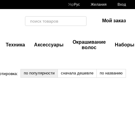
Укр
Рус
Желания
Вход
Мой заказ
Окрашивание
Техника
Аксессуары
Наборы
волос
по популярности
сначала дешевле
по названию
ртировка: