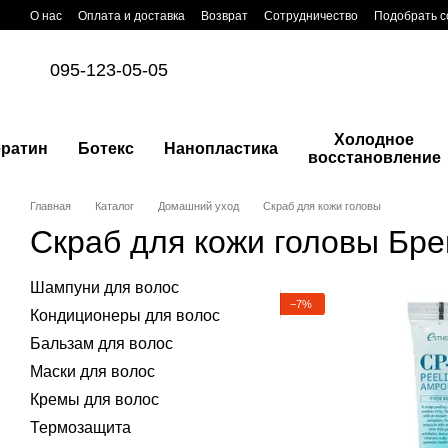
Перейти к основному контенту
О нас
Оплата и доставка
Возврат
Сотрудничество
Подобрать с
095-123-05-05
Холодное
ератин
Ботекс
Нанопластика
восстановление
Главная
Каталог
Домашний уход
Скраб для кожи головы
Скраб для кожи головы Брен
Шампуни для волос
−7%
Кондиционеры для волос
Бальзам для волос
Маски для волос
Кремы для волос
Термозащита