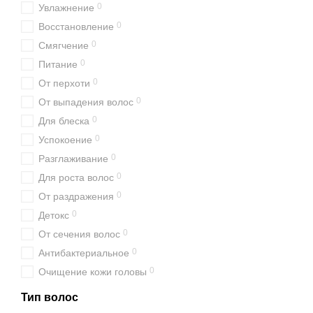
0
Увлажнение
0
Восстановление
0
Смягчение
0
Питание
0
От перхоти
0
От выпадения волос
0
Для блеска
0
Успокоение
0
Разглаживание
0
Для роста волос
0
От раздражения
0
Детокс
0
От сечения волос
0
Антибактериальное
0
Очищение кожи головы
Тип волос