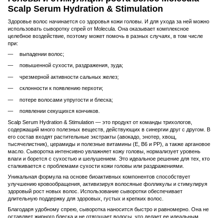
Scalp Serum Hydration & Stimulation
Здоровье волос начинается со здоровья кожи головы. И для ухода за ней можно
использовать сыворотку спрей от Molecula. Она оказывает комплексное
целебное воздействие, поэтому может помочь в разных случаях, в том числе
при:
выпадении волос;
повышенной сухости, раздражения, зуда;
чрезмерной активности сальных желез;
склонности к появлению перхоти;
потере волосами упругости и блеска;
появлении секущихся кончиков.
Scalp Serum Hydration & Stimulation — это продукт от команды трихологов,
содержащий много полезных веществ, действующих в синергии друг с другом. В
его состав входят растительные экстракты (авокадо, энотер, хвощ,
тысячелистник), церамиды и полезные витамины (Е, В6 и РР), а также аргановое
масло. Сыворотка интенсивно увлажняет кожу головы, нормализует уровень
влаги и борется с сухостью и шелушением. Это идеальное решение для тех, кто
сталкивается с проблемами сухости кожи головы или раздражениями.
Уникальная формула на основе биоактивных компонентов способствует
улучшению кровообращения, активизируя волосяные фолликулы и стимулируя
здоровый рост новых волос. Использование сыворотки обеспечивает
длительную поддержку для здоровых, густых и крепких волос.
Благодаря удобному спрею, сыворотка наносится быстро и равномерно. Она не
оставляет жирного блеска и не отягощает волосы, что делает ее идеальным