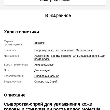
В избранное
Характеристики
Страна
Бразилія
производитель
Тип волос
Поврежденные
,
Все типы волос
,
Ослабленные
Назначение
Увлажнение
,
Восстановление
,
От выпадения волос
,
Для
роста волос
Время применения
Универсальный
Пол
Для женщин
Классификация
Профессиональная
Вид продукции
Сыворотка, Спрей
Описание
Сыворотка-спрей для увлажнения кожи
головы и стимуляции роста волос Molecula