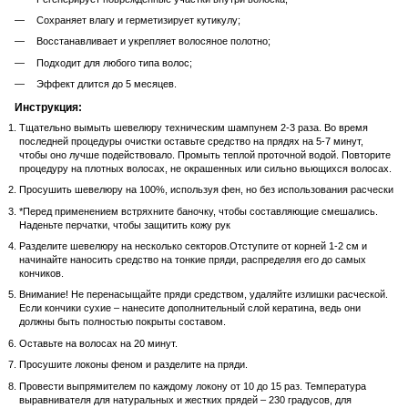
Сохраняет влагу и герметизирует кутикулу;
Восстанавливает и укрепляет волосяное полотно;
Подходит для любого типа волос;
Эффект длится до 5 месяцев.
Инструкция:
Тщательно вымыть шевелюру техническим шампунем 2-3 раза. Во время
последней процедуры очистки оставьте средство на прядях на 5-7 минут,
чтобы оно лучше подействовало. Промыть теплой проточной водой. Повторите
процедуру на плотных волосах, не окрашенных или сильно вьющихся волосах.
Просушить шевелюру на 100%, используя фен, но без использования расчески
*Перед применением встряхните баночку, чтобы составляющие смешались.
Наденьте перчатки, чтобы защитить кожу рук
Разделите шевелюру на несколько секторов.Отступите от корней 1-2 см и
начинайте наносить средство на тонкие пряди, распределяя его до самых
кончиков.
Внимание! Не перенасыщайте пряди средством, удаляйте излишки расческой.
Если кончики сухие – нанесите дополнительный слой кератина, ведь они
должны быть полностью покрыты составом.
Оставьте на волосах на 20 минут.
Просушите локоны феном и разделите на пряди.
Провести выпрямителем по каждому локону от 10 до 15 раз. Температура
выравнивателя для натуральных и жестких прядей – 230 градусов, для