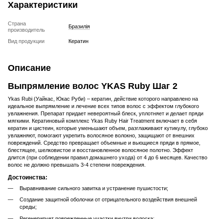
Характеристики
Страна
Бразилія
производитель
Вид продукции
Кератин
Описание
Выпрямление волос YKAS Ruby Шаг 2
Ykas Rubi (Уайкас, Юкас Руби) – кератин, действие которого направлено на
идеальное выпрямление и лечение всех типов волос с эффектом глубокого
увлажнения. Препарат придает невероятный блеск, уплотняет и делает пряди
мягкими. Кератиновый комплекс Ykas Ruby Hair Treatment включает в себя
кератин и цистеин, которые уменьшают объем, разглаживают кутикулу, глубоко
увлажняют, помогают укрепить волосяное волокно, защищают от внешних
повреждений. Средство превращает объемные и вьющиеся пряди в прямое,
блестящее, шелковистое и восстановленное волосяное полотно. Эффект
длится (при соблюдении правил домашнего ухода) от 4 до 6 месяцев. Качество
волос не должно превышать 3-4 степени повреждения.
Достоинства:
Выравнивание сильного завитка и устранение пушистости;
Создание защитной оболочки от отрицательного воздействия внешней
среды;
Регенерирует поврежденные участки внутри волоска;