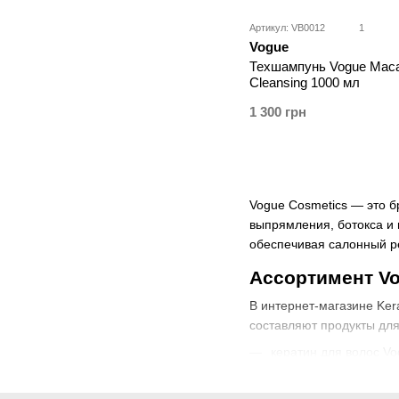
Артикул: VB0012
1
Vogue
Техшампунь Vogue Maca
Cleansing 1000 мл
1 300 грн
Vogue Cosmetics — это б
выпрямления, ботокса и
обеспечивая салонный ре
Ассортимент Vo
В интернет-магазине Ker
составляют продукты для
кератин для волос Vo
ботокс для волос Vog