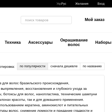
Укр
Рус
Желания
Вход
Мой заказ
Окрашивание
Техника
Аксессуары
Наборы
волос
по популярности
сначала дешевле
по названию
ртировка:
 для волос бразильского происхождения,
выпрямления, восстановления и глубокого ухода за
, ботоксы для волос, нанопластика, технические шампуни
салонах красоты, так и для домашнего применения.
спользованием кератина, аминокислот и питательных
туры волос, снижение ломкости и придание гладкости и