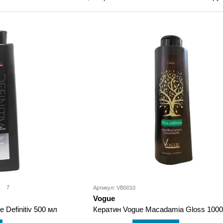
блеска. Продукция Vogue известна выраженным эфф
волос, обеспечивая длительный результат после про
благодаря сочетанию эффективности и профессионал
разных типов волос. Vogue — это решение для тех, 
восстановлению. Выбирайте Vogue для профессионал
гладкости и сияния уже сегодня. Покупайте продукц
оригинальные средства с гарантированным результа
7
Артикул: VB0010
Vogue
 Definitiv 500 мл
Кератин Vogue Macadamia Gloss 1000