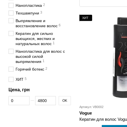
2
Нанопластика
3
Техшампуни
ХИТ
Выпрямление и
6
восстановление волос
Кератин для сильно
вьющихся, жестких и
1
натуральных волос
Нанопластика для волос с
высокой силой
1
выпрямления
2
Горячий ботекс
5
ХИТ
Цена, грн
От Цена, грн
До Цена, грн
OK
Артикул: VB0002
Vogue
Кератин для волос Vogue