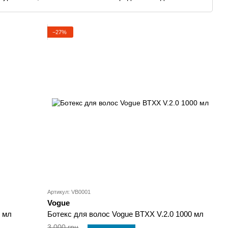
ектом дисциплинирования даже жёстких и непослушных
цедур. Бренд получил популярность среди мастеров
ьного качества, а также широкому ассортименту для
−27%
кто стремится к салонному эффекту и интенсивному
ьного ухода за волосами и достигайте идеальной
ию Vogue в нашем магазине HAIR.COM.UA, чтобы получить
том.
Артикул: VB0001
Vogue
 мл
Ботекс для волос Vogue BTXX V.2.0 1000 мл
3 000 грн