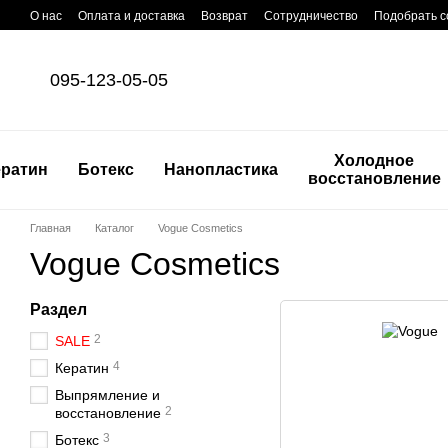
Перейти к основному контенту
О нас
Оплата и доставка
Возврат
Сотрудничество
Подобрать с
095-123-05-05
Холодное
ератин
Ботекс
Нанопластика
восстановление
Главная
Каталог
Vogue Cosmetics
Vogue Cosmetics
Раздел
2
SALE
4
Кератин
Выпрямление и
2
восстановление
3
Ботекс