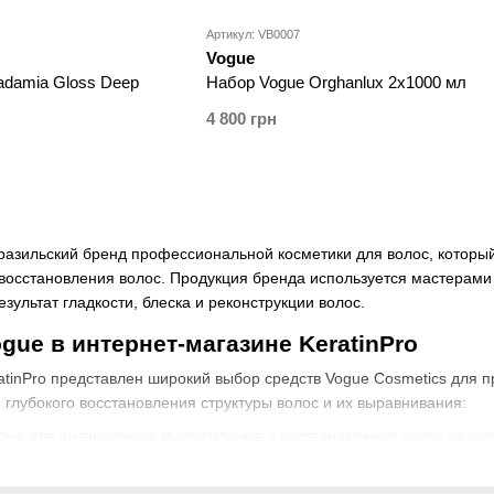
Артикул: VB0007
Vogue
Набор Vogue Orghanlux 2х1000 мл
damia Gloss Deep
4 800 грн
разильский бренд профессиональной косметики для волос, который
 восстановления волос. Продукция бренда используется мастерами
зультат гладкости, блеска и реконструкции волос.
gue в интернет-магазине KeratinPro
atinPro представлен широкий выбор средств Vogue Cosmetics для 
 глубокого восстановления структуры волос и их выравнивания:
gue для интенсивного выпрямления и восстановления волос разног
ue для глубокого питания, уплотнения и реконструкции поврежденн