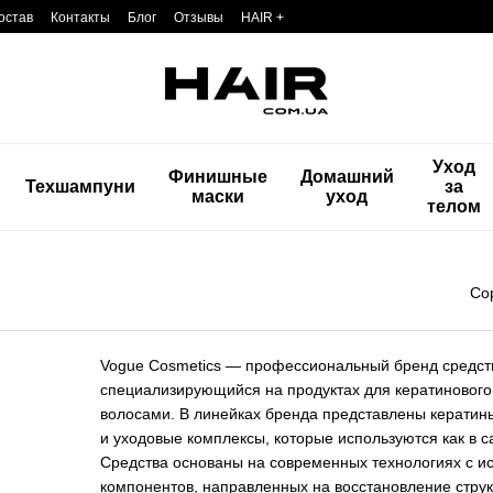
остав
Контакты
Блог
Отзывы
HAIR +
Уход
Финишные
Домашний
Техшампуни
за
маски
уход
телом
Со
Vogue Cosmetics — профессиональный бренд средств
специализирующийся на продуктах для кератинового 
волосами. В линейках бренда представлены кератины
и уходовые комплексы, которые используются как в 
Средства основаны на современных технологиях с и
компонентов, направленных на восстановление струк