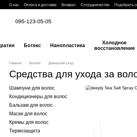
Перейти к основному контенту
О нас
Оплата и доставка
Возврат
Сотрудничество
Подобрать с
095-123-05-05
Холодное
ератин
Ботекс
Нанопластика
восстановление
Главная
Каталог
Домашний уход
Средства для ухода за вол
Шампуни для волос
Кондиционеры для волос
Бальзам для волос
Маски для волос
Кремы для волос
Термозащита