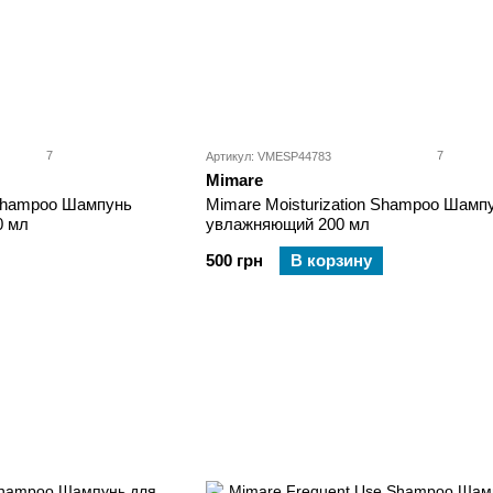
7
7
Артикул: VMESP44783
Mimare
 Shampoo Шампунь
Mimare Moisturization Shampoo Шамп
0 мл
увлажняющий 200 мл
500 грн
В корзину