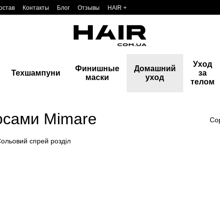
остав
Контакты
Блог
Отзывы
HAIR +
Уход
Финишные
Домашний
Техшампуни
за
маски
уход
телом
осами Mimare
Со