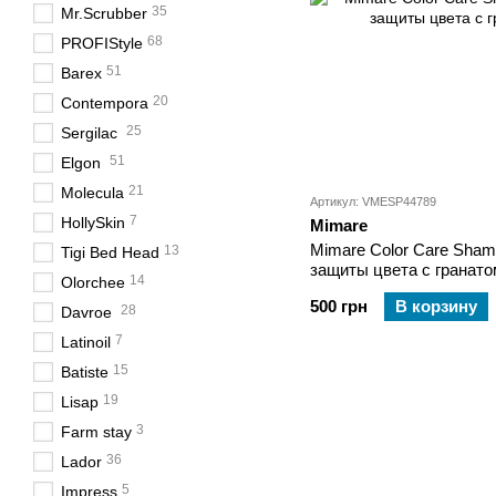
35
Mr.Scrubber
68
PROFIStyle
51
Barex
20
Contempora
25
Sergilac
51
Elgon
21
Molecula
Артикул: VMESP44789
7
HollySkin
Mimare
Mimare Color Care Sha
13
Tigi Bed Head
защиты цвета с гранато
14
Olorchee
500 грн
В корзину
28
Davroe
7
Latinoil
15
Batiste
19
Lisap
3
Farm stay
36
Lador
5
Impress