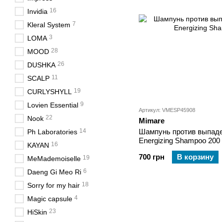
16
Invidia
7
Kleral System
3
LOMA
28
MOOD
26
DUSHKA
11
SCALP
19
CURLYSHYLL
9
Lovien Essential
Артикул: VMESP45908
22
Nook
Mimare
14
Шампунь против выпаде
Ph Laboratories
Energizing Shampoo 200
16
KAYAN
700 грн
В корзину
19
MeMademoiselle
6
Daeng Gi Meo Ri
18
Sorry for my hair
4
Magic capsule
23
HiSkin