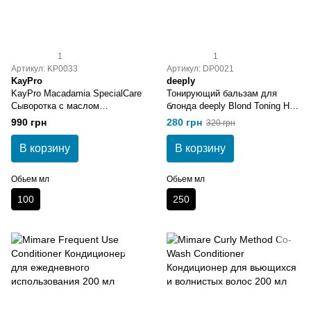
1
1
Артикул: KP0033
Артикул: DP0021
KayPro
deeply
KayPro Macadamia SpecialCare
Тонирующий бальзам для
Сыворотка с маслом
блонда deeply Blond Toning Hair
макадамии 100 мл
Balm
990 грн
280 грн
320 грн
В корзину
В корзину
Обьем мл
Обьем мл
100
250