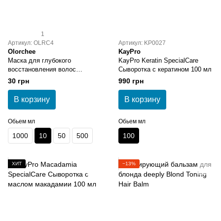
1
Артикул: OLRC4
Артикул: KP0027
Olorchee
KayPro
Маска для глубокого
KayPro Keratin SpecialCare
восстановления волос
Сыворотка с кератином 100 мл
Olorchee Hair Treatment Deep
30 грн
990 грн
Repair 10 мл
В корзину
В корзину
Обьем мл
Обьем мл
1000
10
50
500
100
ХИТ
−13%