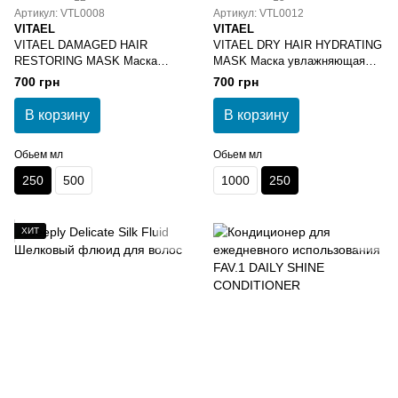
Артикул: VTL0008
Артикул: VTL0012
VITAEL
VITAEL
VITAEL DAMAGED HAIR
VITAEL DRY HAIR HYDRATING
RESTORING MASK Маска
MASK Маска увлажняющая
восстанавливающая для
250 мл
700 грн
700 грн
поврежденных волос 250 мл
В корзину
В корзину
Обьем мл
Обьем мл
250
500
1000
250
ХИТ