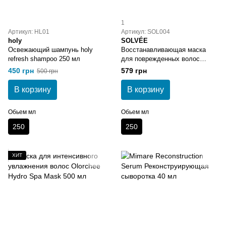
1
Артикул: HL01
Артикул: SOL004
holy
SOLVÉE
Освежающий шампунь holy
Восстанавливающая маска
refresh shampoo 250 мл
для поврежденных волос
SOLVÉE Nutrisse Mask 250 мл
450 грн
579 грн
500 грн
В корзину
В корзину
Обьем мл
Обьем мл
250
250
ХИТ