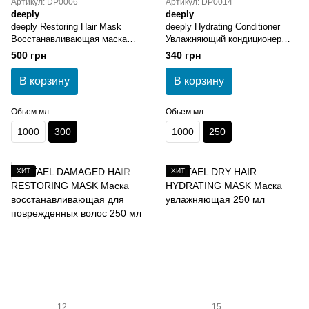
Артикул: DP0006
Артикул: DP0014
deeply
deeply
deeply Restoring Hair Mask
deeply Hydrating Conditioner
Восстанавливающая маска
Увлажняющий кондиционер
для волос 300 мл
250 мл
500 грн
340 грн
В корзину
В корзину
Обьем мл
Обьем мл
1000
300
1000
250
ХИТ
ХИТ
12
15