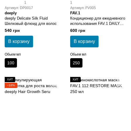
1
1
Артикул: DP0017
Артикул: FV005
deeply
FAV.1
deeply Delicate Silk Fluid
Кондиционер для ежедневного
Шелковый флюид для волос
использования FAV.1 DAILY
SHINE CONDITIONER
540 грн
600 грн
В корзину
В корзину
Обьем мл
Обьем мл
100
250
ХИТ
ХИТ
−18%