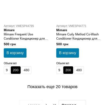
Артикул: VMESP44795
Артикул: VMESP44771
Mimare
Mimare
Mimare Frequent Use
Mimare Curly Method Co-Wash
Conditioner Кондиционер для
Conditioner Кондиционер для
ежедневного использования
вьющихся и волнистых волос
500 грн
500 грн
200 мл
200 мл
В корзину
В корзину
Обьем мл
Обьем мл
9
200
480
9
200
480
Показать еще 20 товаров