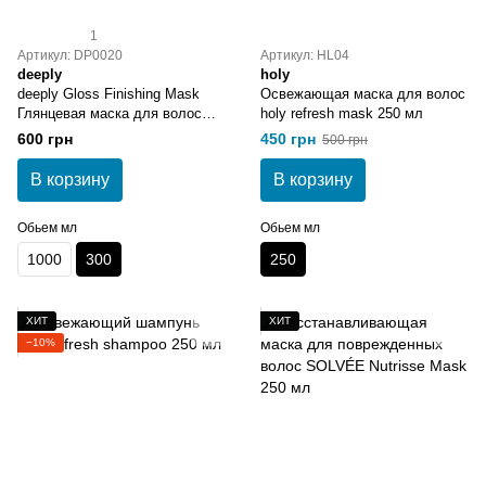
1
Артикул: DP0020
Артикул: HL04
deeply
holy
deeply Gloss Finishing Mask
Освежающая маска для волос
Глянцевая маска для волос
holy refresh mask 250 мл
300 мл
600 грн
450 грн
500 грн
В корзину
В корзину
Обьем мл
Обьем мл
1000
300
250
ХИТ
ХИТ
−10%