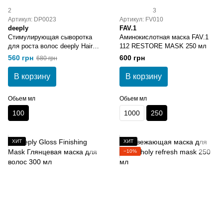
2
3
Артикул: DP0023
Артикул: FV010
deeply
FAV.1
Стимулирующая сыворотка
Аминокислотная маска FAV.1
для роста волос deeply Hair
112 RESTORE MASK 250 мл
Growth Seru
560 грн
600 грн
680 грн
В корзину
В корзину
Обьем мл
Обьем мл
100
1000
250
ХИТ
ХИТ
−10%