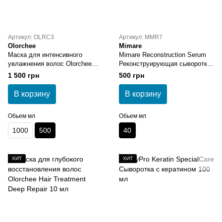
Артикул: OLRC3
Артикул: MMR7
Olorchee
Mimare
Маска для интенсивного
Mimare Reconstruction Serum
увлажнения волос Olorchee
Реконструирующая сыворотка
Hydro Spa Mask 500 мл
40 мл
1 500 грн
500 грн
В корзину
В корзину
Обьем мл
Обьем мл
1000
500
40
ХИТ
ХИТ