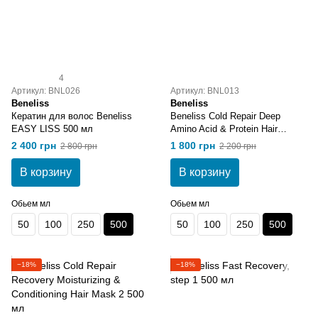
4
Артикул: BNL026
Артикул: BNL013
Beneliss
Beneliss
Кератин для волос Beneliss
Beneliss Cold Repair Deep
EASY LISS 500 мл
Amino Acid & Protein Hair
Treatment 1 500 мл
2 400 грн
1 800 грн
2 800 грн
2 200 грн
В корзину
В корзину
Обьем мл
Обьем мл
50
100
250
500
50
100
250
500
−18%
−18%