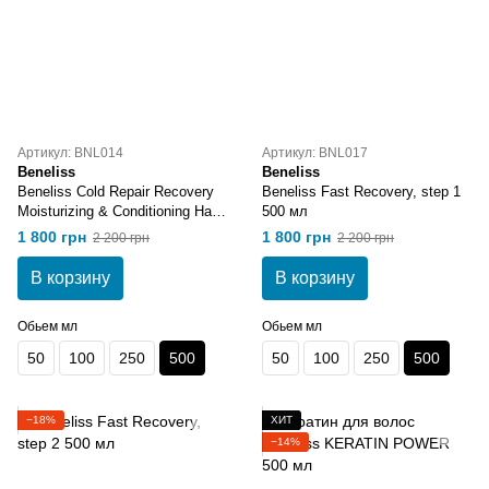
Артикул: BNL014
Артикул: BNL017
Beneliss
Beneliss
Beneliss Cold Repair Recovery
Beneliss Fast Recovery, step 1
Moisturizing & Conditioning Hair
500 мл
Mask 2 500 мл
1 800 грн
1 800 грн
2 200 грн
2 200 грн
В корзину
В корзину
Обьем мл
Обьем мл
50
100
250
500
50
100
250
500
−18%
ХИТ
−14%