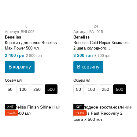
8
24
Артикул: BNL005
Артикул: BNL015
Beneliss
Beneliss
Кератин для волос Beneliss
Beneliss Cold Repair Комплекс
Max Power 500 мл
2 шага холодного
восстановления 500 мл
2 400 грн
3 200 грн
2 800 грн
3 700 грн
В корзину
В корзину
Обьем мл
Обьем мл
50
100
250
500
50
100
250
500
ХИТ
ХИТ
−11%
−14%