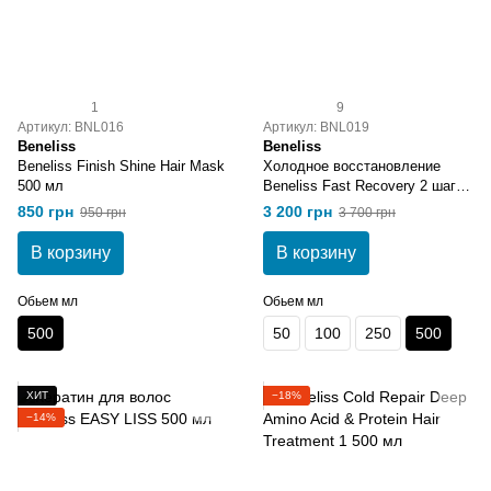
1
9
Артикул: BNL016
Артикул: BNL019
Beneliss
Beneliss
Beneliss Finish Shine Hair Mask
Холодное восстановление
500 мл
Beneliss Fast Recovery 2 шага
x 500 мл
850 грн
3 200 грн
950 грн
3 700 грн
В корзину
В корзину
Обьем мл
Обьем мл
500
50
100
250
500
ХИТ
−18%
−14%