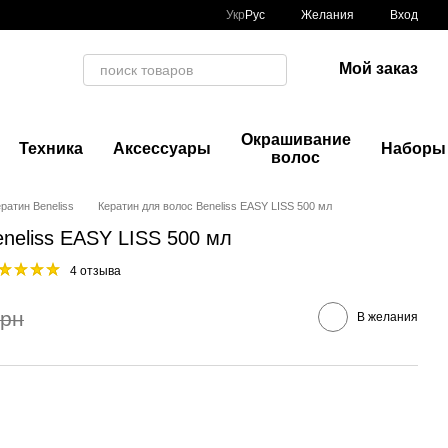
Укр
Рус
Желания
Вход
Мой заказ
Окрашивание
Техника
Аксессуары
Наборы
волос
ратин Beneliss
Кератин для волос Beneliss EASY LISS 500 мл
neliss EASY LISS 500 мл
4 отзыва
грн
В желания