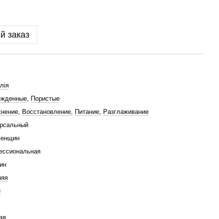
й заказ
лія
ежденные
,
Пористые
жнение
,
Восстановление
,
Питание
,
Разглаживание
ерсальный
женщин
ессиональная
ин
няя
3
ая