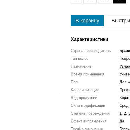
В корзину
Быстры
Характеристики
Страна производитель
Брази
Тип волос
Повр
Назначение
Увла
Время применения
Унив
Пол
Для 
Классификация
Проф
Вид продукции
Керат
Сила модификации
Сред
Степень повреждения
1
,
2
,
Ефект випрямлення
Да
Техніка виконання
Горяч