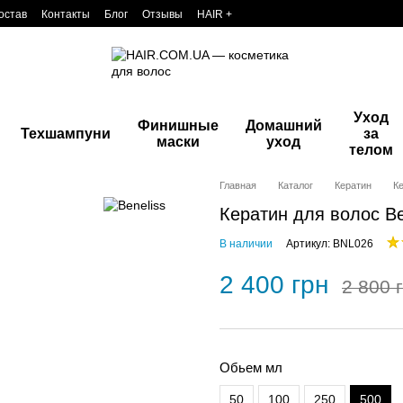
остав
Контакты
Блог
Отзывы
HAIR +
Уход
Финишные
Домашний
Техшампуни
за
маски
уход
телом
Главная
Каталог
Кератин
Ке
Кератин для волос Be
В наличии
Артикул: BNL026
2 400 грн
2 800 
Обьем мл
50
100
250
500