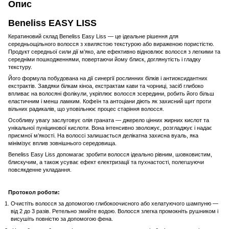
Опис
Beneliss EASY LISS
Кератиновий склад Beneliss Easy Liss — це ідеальне рішення для
середньощільного волосся з хвилястою текстурою або вираженою пористістю.
Продукт середньої сили дії м’яко, але ефективно відновлює волосся з легкими та
середніми пошкодженнями, повертаючи йому блиск, доглянутість і гладку
текстуру.
Його формула побудована на дії синергії рослинних білків і антиоксидантних
екстрактів. Завдяки білкам кіноа, екстрактам кави та чорниці, засіб глибоко
впливає на волосяні фолікули, укріплює волосся зсередини, робить його більш
еластичним і менш ламким. Кофеїн та антоціани діють як захисний щит проти
вільних радикалів, що уповільнює процес старіння волосся.
Особливу увагу заслуговує олія граната — джерело цінних жирних кислот та
унікальної пуніцинової кислоти. Вона інтенсивно зволожує, розгладжує і надає
приємної м’якості. На волоссі залишається делікатна захисна вуаль, яка
мінімізує вплив зовнішнього середовища.
Beneliss Easy Liss допомагає зробити волосся ідеально рівним, шовковистим,
блискучим, а також усуває ефект електризації та пухнастості, полегшуючи
повсякденне укладання.
Протокол роботи:
Очистіть волосся за допомогою глибокоочисного або хелатуючого шампуню —
від 2 до 3 разів. Ретельно змийте водою. Волосся злегка промокніть рушником і
висушіть повністю за допомогою фена.