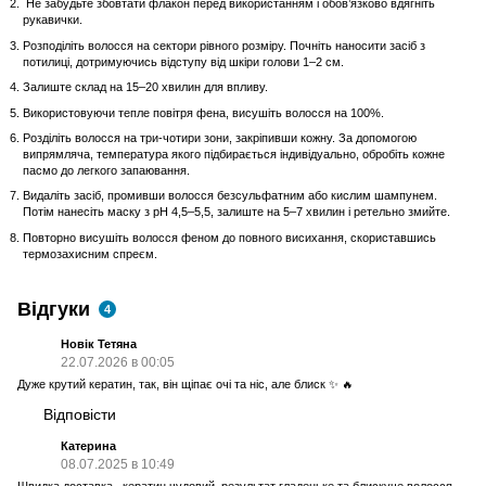
Не забудьте збовтати флакон перед використанням і обов’язково вдягніть
рукавички.
Розподіліть волосся на сектори рівного розміру. Почніть наносити засіб з
потилиці, дотримуючись відступу від шкіри голови 1–2 см.
Залиште склад на 15–20 хвилин для впливу.
Використовуючи тепле повітря фена, висушіть волосся на 100%.
Розділіть волосся на три-чотири зони, закріпивши кожну. За допомогою
випрямляча, температура якого підбирається індивідуально, обробіть кожне
пасмо до легкого запаювання.
Видаліть засіб, промивши волосся безсульфатним або кислим шампунем.
Потім нанесіть маску з pH 4,5–5,5, залиште на 5–7 хвилин і ретельно змийте.
Повторно висушіть волосся феном до повного висихання, скориставшись
термозахисним спреєм.
Відгуки
4
Новік Тетяна
22.07.2026 в 00:05
Дуже крутий кератин, так, він щіпає очі та ніс, але блиск ✨ 🔥
Відповісти
Катерина
08.07.2025 в 10:49
Швидка доставка , кератин чудовий, результат гладеньке та блискуче волосся