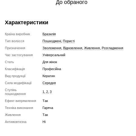
До обраного
Характеристики
Країна виробник
Бразилія
Тип волосся
Пошкоджені
,
Пористі
Призначення
Зволоження
,
Відновлення
,
Живлення
,
Розгладження
Час застосування
Універсальний
Стать
Для жінок
Класифікація
Професійна
Вид продукції
Кератин
Сила модифікації
Середня
Ступінь
1
,
2
,
3
пошкодження
Ефект випрямлення
Так
Техніка виконання
Гаряча
Живлення
Так
Антижовтизна
Ні