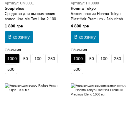
Артикул: UM0001
Артикул: HT0080
Soupleliss
Honma Tokyo
Средство для выпрямления
Биксипластия Honma Tokyo
волос Use Me Tox Шаг 2 1000
PlastHair Premium - Jabuticaba
мл
1000 мл
1 800 грн
4 800 грн
В корзину
В корзину
Обьем мл
Обьем мл
1000
50
100
250
1000
50
100
250
500
500