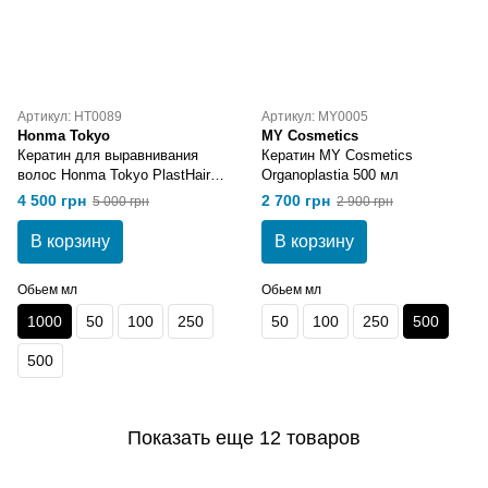
Артикул: HT0089
Артикул: MY0005
Honma Tokyo
MY Cosmetics
Кератин для выравнивания
Кератин MY Cosmetics
волос Honma Tokyo PlastHair
Organoplastia 500 мл
Premium - Passion Fruit 1000
4 500 грн
2 700 грн
5 000 грн
2 900 грн
мл
В корзину
В корзину
Обьем мл
Обьем мл
1000
50
100
250
50
100
250
500
500
Показать еще 12 товаров