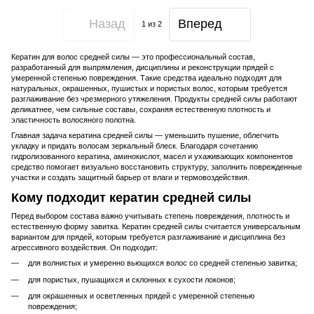
Назад
Вперед
1
из 2
Кератин для волос средней силы — это профессиональный состав,
разработанный для выпрямления, дисциплины и реконструкции прядей с
умеренной степенью повреждения. Такие средства идеально подходят для
натуральных, окрашенных, пушистых и пористых волос, которым требуется
разглаживание без чрезмерного утяжеления. Продукты средней силы работают
деликатнее, чем сильные составы, сохраняя естественную плотность и
эластичность волосяного полотна.
Главная задача кератина средней силы — уменьшить пушение, облегчить
укладку и придать волосам зеркальный блеск. Благодаря сочетанию
гидролизованного кератина, аминокислот, масел и ухаживающих компонентов
средство помогает визуально восстановить структуру, заполнить поврежденные
участки и создать защитный барьер от влаги и термовоздействия.
Кому подходит кератин средней силы
Перед выбором состава важно учитывать степень повреждения, плотность и
естественную форму завитка. Кератин средней силы считается универсальным
вариантом для прядей, которым требуется разглаживание и дисциплина без
агрессивного воздействия. Он подходит:
для волнистых и умеренно вьющихся волос со средней степенью завитка;
для пористых, пушащихся и склонных к сухости локонов;
для окрашенных и осветленных прядей с умеренной степенью
повреждения;