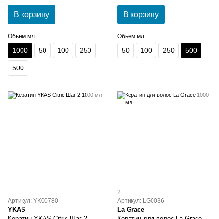
В корзину
В корзину
Обьем мл
Обьем мл
1000
50
100
250
50
100
250
500
500
2
Артикул: YK00780
Артикул: LG0036
YKAS
La Grace
Кератин YKAS Citric Шаг 2
Кератин для волос La Grace