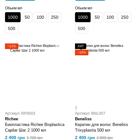
Обьем мл
Обьем мл
1000
50
100
250
1000
50
100
250
500
500
−11%
ХИТ
−14%
2
Артикул: RP0003
Артикул: BNL007
Richee
Beneliss
Биопластика Richee Bioplastica
Кератин для волос Beneliss
Capilar Шаг 2 1000 мл
Trixyplastia 500 мл
2 400 грн
2 400 грн
2 700 грн
2 800 грн