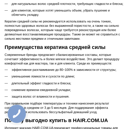
для натуральных волос средней плотности, требующих гладкости и блеска;
для клиентов, которые хотят уменьшить объем, убрать пушение и
облегчить укладку.
Кератин средней силы не рекомендуется использовать на очень тонких,
полностью здоровых волосах без выраженной пористости, а также на сильно
поврежденных волосах, которым чаще требуется реконструкция или более
деликатные восстанавливающие процедуры. Также он может не справиться с
сильно жесткими прядями и этничными завитками.
Преимущества кератина средней силы
Современные бренды предлагают сбалансированные составы, которые
сочетают эффективность и более мягкое воздействие. Это делает процедуру
комфортной как для мастера, так и для клиента. Среди их преимуществ:
эффективное разглаживание до 80–100% в зависимости от структуры;
уменьшение ломкости и сухости по длине;
длительный эффект гладкости и блеска;
снижение времени ежедневной укладки;
защита волос от влажности и пушения.
При правильном подборе температуры и техники нанесения результат
сохраняется в среднем от 3 до 5 месяцев. Для поддержания эффекта
рекомендуется использовать бессульфатный домашний уход.
Почему выгодно купить в HAIR.COM.UA
Интернет-магазин HAIR.COM.UA предлагает профессиональные товары для