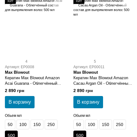
ХИТ
ХИТ
4
5
Артикул: EP0008
Артикул: EP00011
Max Blowout
Max Blowout
Кератин Max Blowout Amazon
Кератин Max Blowout Amazon
Acai Guarana - Облегчённый
Cacau Argan Oil - Облегчённый
состав для выпрямления
состав для выпрямления
2 890 грн
2 890 грн
волос 500 мл
волос 500 мл
В корзину
В корзину
Обьем мл
Обьем мл
50
100
150
250
50
100
150
250
500
500