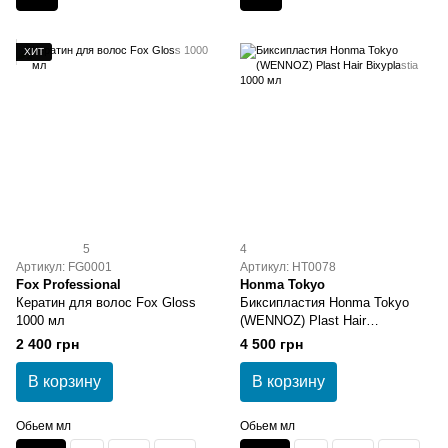
ХИТ
5
4
Артикул: FG0001
Артикул: HT0078
Fox Professional
Honma Tokyo
Кератин для волос Fox Gloss
Биксипластия Honma Tokyo
1000 мл
(WENNOZ) Plast Hair
Bixyplastia 1000 мл
2 400 грн
4 500 грн
В корзину
В корзину
Обьем мл
Обьем мл