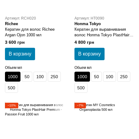
Артикул: RCH020
Артикул: HT0090
Richee
Honma Tokyo
Кератин для волос Richee
Кератин для выравнивания
Argan Ojon 1000 мл
волос Honma Tokyo PlastHair
Premium - Precious Blend 1000
3 600 грн
4 800 грн
мл
В корзину
В корзину
Обьем мл
Обьем мл
1000
50
100
250
1000
50
100
250
500
500
−10%
−7%