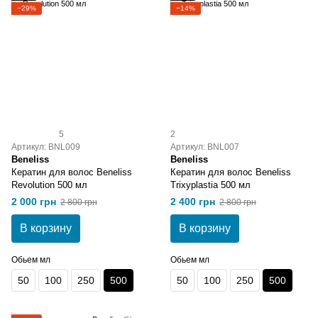
−29%
−14%
5
2
Артикул: BNL009
Артикул: BNL007
Beneliss
Beneliss
Кератин для волос Beneliss
Кератин для волос Beneliss
Revolution 500 мл
Trixyplastia 500 мл
2 000 грн
2 400 грн
2 800 грн
2 800 грн
В корзину
В корзину
Обьем мл
Обьем мл
50
100
250
500
50
100
250
500